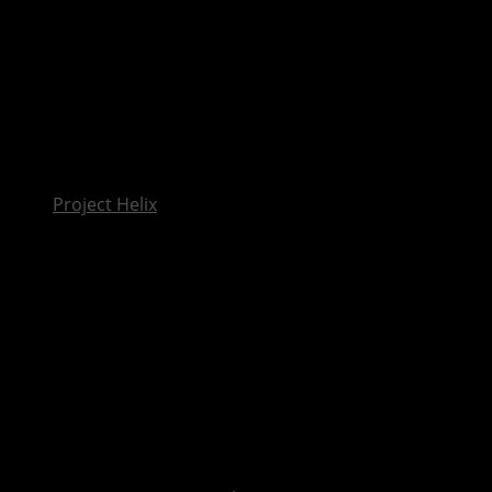
InsideXbox.de
Project Helix