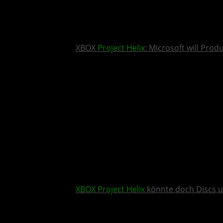
XBOX
Project Helix
: Microsoft will Pro
XBOX
Project Helix
könnte doch Discs u