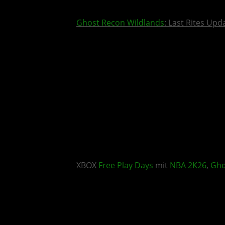
Ghost Recon Wildlands
: Last Rites Upd
XBOX
Free Play Days
mit
NBA 2K26
,
Gho