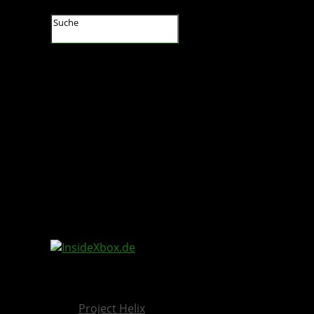
InsideXbox.de
Project Helix