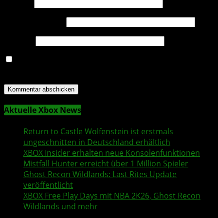
Name
*
E-Mail-Adresse
*
Website
Name, E-Mail-Adresse und Website in diesem Browser
für meinen nächsten Kommentar speichern.
Aktuelle Xbox News
Return to Castle Wolfenstein
ist erstmals
ungeschnitten in Deutschland erhältlich
XBOX Insider
erhalten neue Konsolenfunktionen
Mistfall Hunter
erreicht über 1 Million Spieler
Ghost Recon Wildlands
: Last Rites Update
veröffentlicht
XBOX
Free Play Days
mit
NBA 2K26
,
Ghost Recon
Wildlands
und mehr