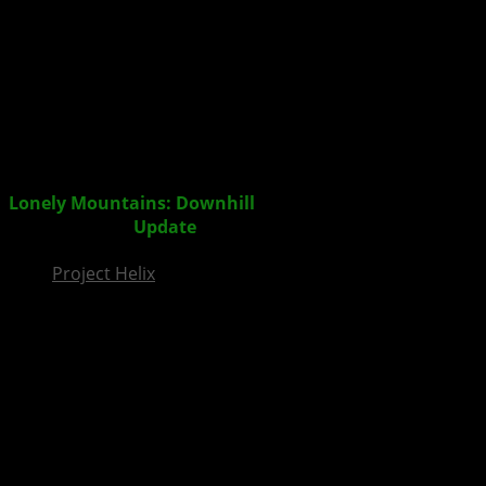
InsideXbox.de
Lonely Mountains: Downhill
– Daily Rides Season 9:
Trick Or Trails
Update
veröffentlicht
Project Helix