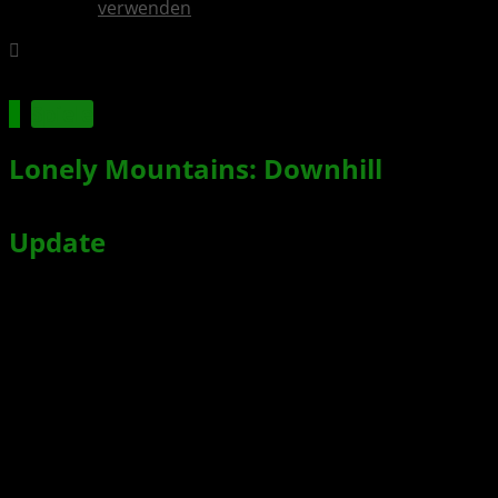
verwenden
Spiele
Lonely Mountains: Downhill
– Daily
Rides Season 9: Trick Or Trails
Update
veröffentlicht
Xbox News von
vor 5 Jahren
am
28. Oktober 2021
von