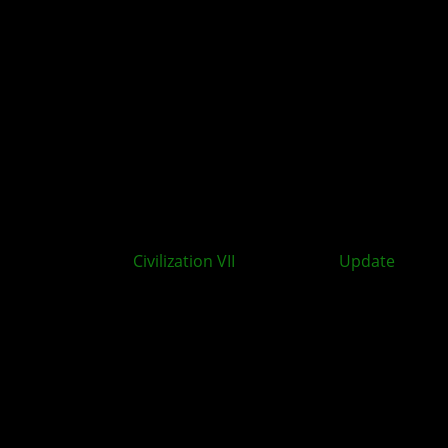
Sid Meier’s
Civilization VII
: Test of Time
Update
ab
sofort für XBOX verfügbar