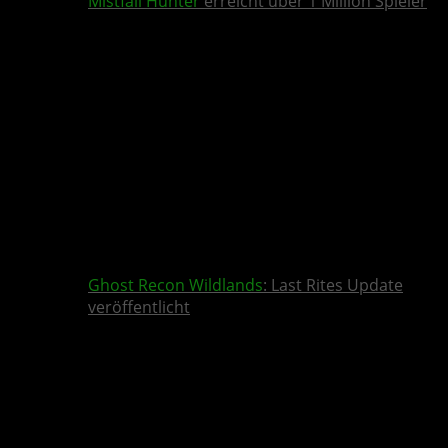
Mistfall Hunter
erreicht über 1 Million Spieler
Ghost Recon Wildlands
: Last Rites Update
veröffentlicht