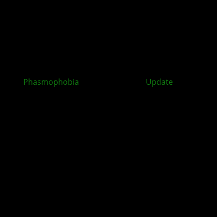
Phasmophobia
: Player Character
Update
bringt im
Mai mehr Individualität