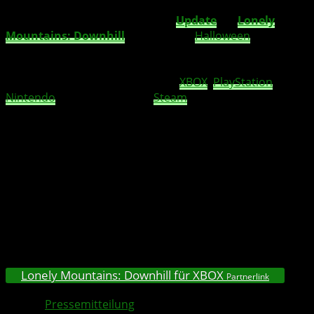
Mountains eine Prise Grusel hinzugefügt!
Daily Rides
Season 9: Trick Or Trails
ist ein
Update
für
Lonely
Mountains: Downhill
zum Thema
Halloween
, das neue
Outfits, gruselige Accessoires und einige der Jahreszeit
entsprechende neue Lackierungen enthält. Dieses
neueste
Update
ist ab sofort für
XBOX
,
PlayStation
,
Nintendo
Switch und PC via
Steam
erhältlich.
Daily Rides
ist ein plattformübergreifender täglicher
Ranglistenwettbewerb. Jeden Tag wird eine zufällige
Strecke mit neuen Hindernissen und Gameplay-
Modifikatoren ausgewählt. Die acht Wochen lange Saison
bietet ein neues Thema mit freischaltbaren
kosmetischen Belohnungen für die Teilnehmer. Hast du
das Zeug dazu, die Saison zu dominieren? Mach dich auf
den Weg und finde heraus, ob du an die Spitze der
Rangliste aufsteigen kannst!
Lonely Mountains: Downhill für XBOX
Partnerlink
Quelle:
Pressemitteilung