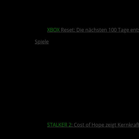
XBOX
Reset: Die nächsten 100 Tage ent
Spiele
STALKER 2
: Cost of Hope zeigt Kernkra