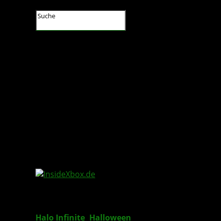
InsideXbox.de
Halo Infinite
:
Halloween
-Operation bringt den