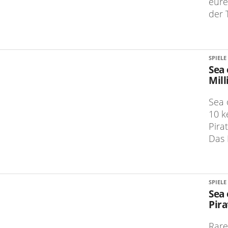
eure
der 
SPIELE
Sea 
Mill
Sea 
10 k
Pira
Das P
SPIELE
Sea 
Pira
Rare