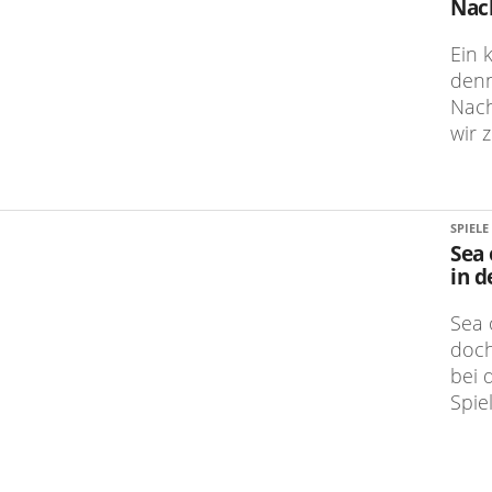
Nac
Ein 
denn
Nach
wir 
SPIELE
Sea 
in d
Sea 
doch
bei 
Spiel