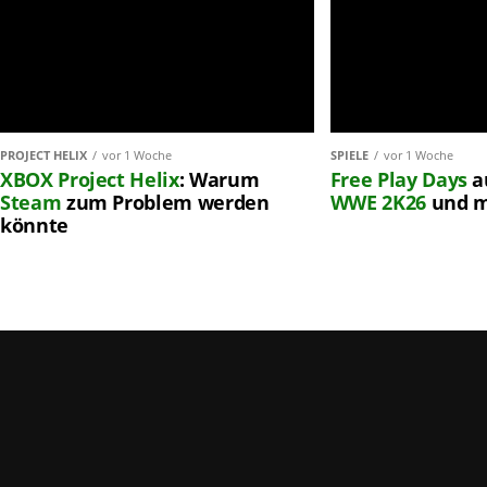
PROJECT HELIX
vor 1 Woche
SPIELE
vor 1 Woche
XBOX
Project Helix
: Warum
Free Play Days
a
Steam
zum Problem werden
WWE 2K26
und 
könnte