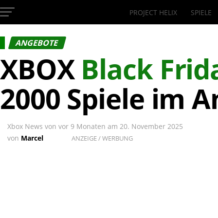
PROJECT HELIX
SPIELE
InsideXbox.de
ANGEBOTE
XBOX
Black Frid
2000 Spiele im 
Xbox News von
vor 9 Monaten
am
20. November 2025
von
Marcel
ANZEIGE / WERBUNG