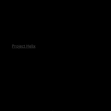
InsideXbox.de
Project Helix