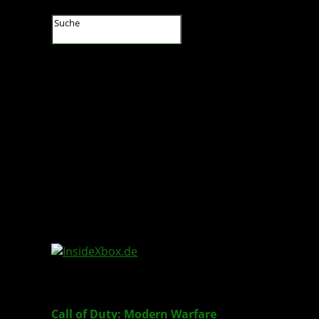
InsideXbox.de
Call of Duty: Modern Warfare
& Warzone – Offiz