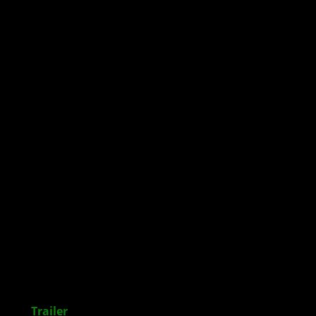
ieller
Trailer
zur Season 4 veröffentlicht