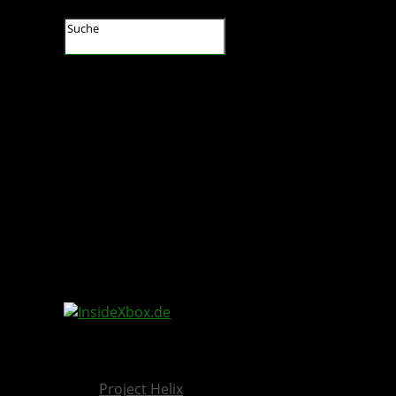
InsideXbox.de
Project Helix