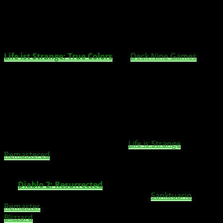
Life ist Strange: True Colors
von
Deck Nine Games
ist
der Nachfolger des zweiten Teils. Im Adventure-Game
spielt ihr Alex Chen, die aufgrund ihrer übernatürlichen
Fähigkeit die Emotionen anderer Leute erleben,
aufnehmen und manipulieren kann. Nachdem ihr Bruder
bei einem Unfall verstorben ist nutzt sie diese Fähigkeit
um die Wahrheit zu erfahren und die dunklen
Geheimnisse der Kleinstadt aufzudecken. Das Spiel
erscheint am 10. September. Die
Life is Strange
Remastered
Collection mit den beiden Vorgänger
spiele
n
erscheint zudem am 30. September.
Mit
Diablo 2: Resurrected
betreten wir am 23.
September wieder die dunkle Welt von
Sanktuario
. Das
Remaster
des im Jahre 2000 erschienenen Originals von
Blizzard
Entertainment ist originalgetreu gehalten