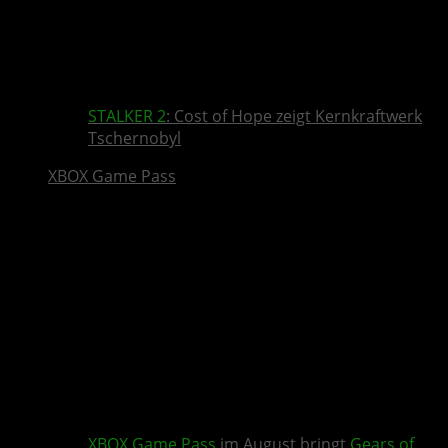
STALKER 2
: Cost of Hope zeigt Kernkraftwerk
Tschernobyl
XBOX Game Pass
XBOX Game Pass
im August bringt
Gears of