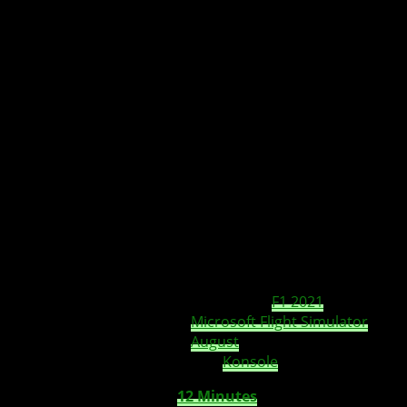
XBOX-Spieler dürfen sich dieses Jahr noch auf
echte Leckerbissen freuen: Ab August
erwarten uns über 50 Games, darunter WRC
10, Diablo 2: Resurrected und Far Cry 6.
Folgend haben wir von InsideXbox.de eine
Auswahl der am meistersehnten Spiele
getroffen.
Nachdem wir im Juli unsere Runden in
F1 2021
gedreht
und uns als Hobbypilot im
Microsoft Flight Simulator
versucht haben warten ab
August
einige Games auf uns,
die uns weitere Stunden an die
Konsole
fesseln sollen.
Am 19. August erscheint
12 Minutes
, ein Adventure-Spiel