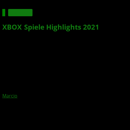
Featured
XBOX
-
Spiele
Highlights
2021
Xbox News von
vor 5 Jahren
am
18. Juli 2021
von
Marcio