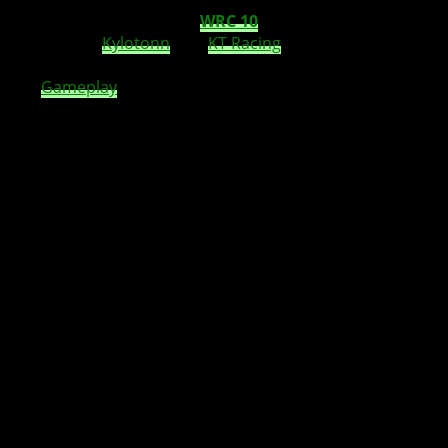
2. September kommt mit
WRC 10
der offizielle FIA-Rallye
Ableger von
Kylotonn
und
KT Racing
. Wer die bisherigen
Teile kennt und gespielt hat weiß, was ihn hier erwartet.
Das
Gameplay
soll sich extrem realistisch anfühlen, im
Wesentlichen mit einer Lenkrad-Peripherie. Fragen wirft
allerdings die Grafik auf, die sich im Bezug auf die
vorherigen Teile nicht wirklich weiterentwickelt hat. Dank
des dynamischen Wetters werden die Etappen in
Kroatien, Schweden oder Spanien eine Herausforderung
werden.