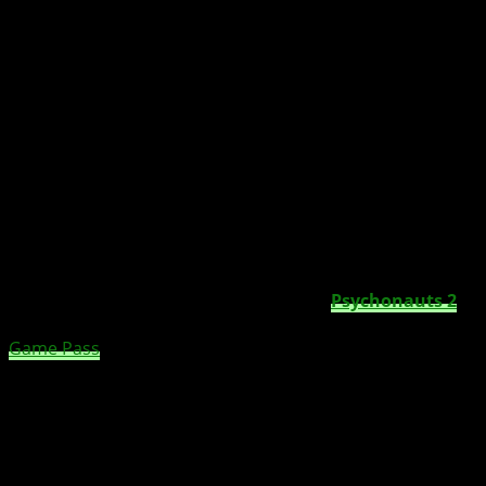
Double Fine Productions veröffentlicht
Psychonauts 2
am 25. August und erscheint zudem ab Day One im
Game Pass
. Im Jump’n’Run-Adventure steuert ihr wie im
ersten Teil den Psychonaut Raz, der herausfinden will,
was es mit dem Fluch auf seiner Familie auf sich hat.
Dabei geht ihr der fragwürdigen Vergangenheit der
Psychonauts-Organisation nach.
Der September startet zudem ziemlich rasant. Denn am