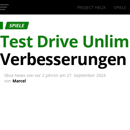
PROJECT HELIX
SPIELE
InsideXbox.de
SPIELE
Test Drive Unlim
Verbesserungen 
Xbox News von
vor 2 Jahren
am
27. September 2024
von
Marcel