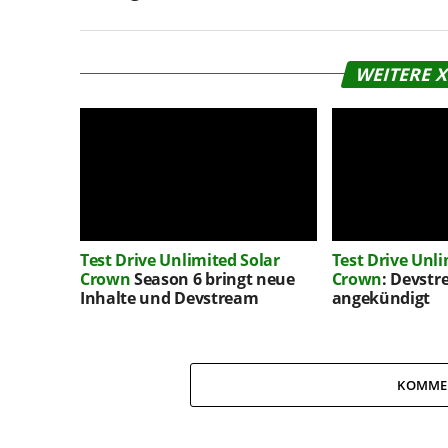
WEITERE 
Test Drive Unlimited Solar
Test Drive Unli
Crown
Season 6 bringt neue
Crown
: Devstr
Inhalte und Devstream
angekündigt
KOMME