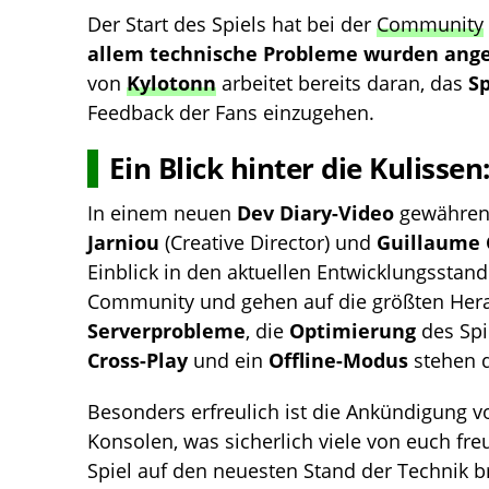
Der Start des Spiels hat bei der
Community
allem technische Probleme wurden ang
von
Kylotonn
arbeitet bereits daran, das
Sp
Feedback der Fans einzugehen.
Ein Blick hinter die Kulisse
In einem neuen
Dev Diary-Video
gewähren 
Jarniou
(Creative Director) und
Guillaume 
Einblick in den aktuellen Entwicklungsstand
Community und gehen auf die größten Hera
Serverprobleme
, die
Optimierung
des Spi
Cross-Play
und ein
Offline-Modus
stehen d
Besonders erfreulich ist die Ankündigung 
Konsolen, was sicherlich viele von euch fr
Spiel auf den neuesten Stand der Technik b