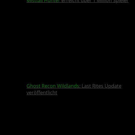
Mistfall Hunter
erreicht über 1 Million Spieler
Ghost Recon Wildlands
: Last Rites Update
veröffentlicht