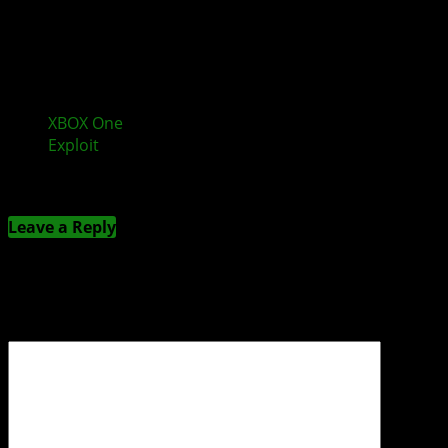
XBOX One
Bliss Hack erklärt: Erster erfolgreicher
Exploit
Kommentieren
Leave a Reply
Deine E-Mail-Adresse wird nicht veröffentlicht.
Erforderliche Felder sind mit
*
markiert
Kommentar
*