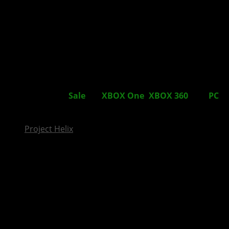
InsideXbox.de
Ultimate Game
Sale
für
XBOX One
,
XBOX 360
und
PC
im Store gestartet
Project Helix