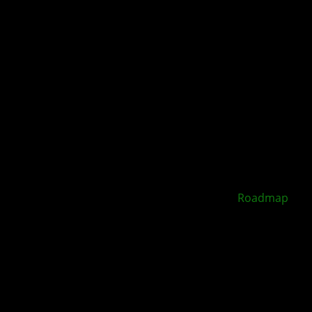
XBOX Disc to Digital soll 2026 starten –
Roadmap
geleakt