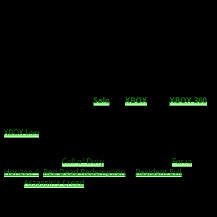
Microsoft hat den großen Ultimate Game Sale
für XBOX One, XBOX 360 und PC gestartet. Es
warten Rabatte bis zu 80 Prozent auf euch.
Wenn das mal kein Angebot ist. Deckt euch jetzt beim
großen
Ultimate Game
Sale
für
XBOX
One
,
XBOX 360
und
PC
mit den Spielen ein, die Ihr schon immer zocken
wolltet. Euch erwarten Rabatte zu 80 Prozent auf euch.
XBOX Live
Goldmitglieder können hier dann sogar bis zu
90 Prozent beim Kauf sparen!
Mit Spielen wie,
Call of Duty
: Modern Warfare,
Forza
Horizon 4
,
Red Dead Redemption
2,
Resident Evil
3 oder
auch
Assassin’s Creed
Odyssey, um nur einige der
Kracher zu nennen, hoffen wir, das für jeden etwas dabei
ist!