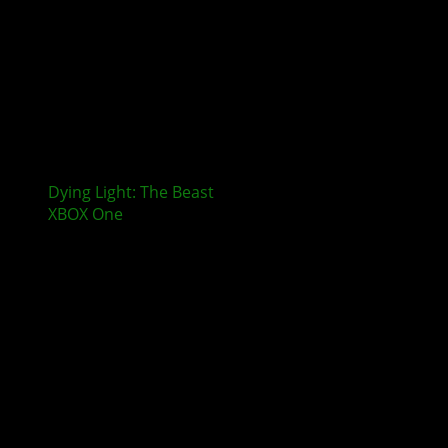
Dying Light: The Beast
erscheint nicht mehr für
XBOX One
und PlayStation 4