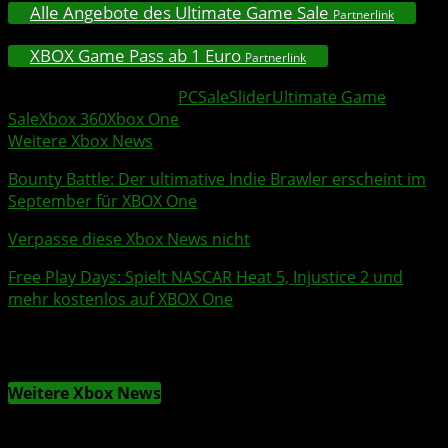
Alle Angebote des Ultimate Game Sale
Partnerlink
XBOX Game Pass ab 1 Euro
Partnerlink
Weitere Xbox Themen:
PC
Sale
Slider
Ultimate Game
Sale
Xbox 360
Xbox One
Weitere Xbox News
Bounty Battle
: Der ultimative Indie Brawler erscheint im
September für XBOX One
Verpasse diese Xbox News nicht
Free Play Days
: Spielt NASCAR Heat 5, Injustice 2 und
mehr kostenlos auf XBOX One
Weitere Xbox News