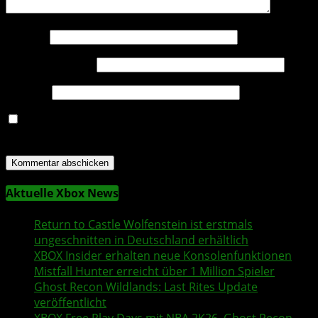
Name
*
E-Mail-Adresse
*
Website
Name, E-Mail-Adresse und Website in diesem Browser
für meinen nächsten Kommentar speichern.
Aktuelle Xbox News
Return to Castle Wolfenstein
ist erstmals
ungeschnitten in Deutschland erhältlich
XBOX Insider
erhalten neue Konsolenfunktionen
Mistfall Hunter
erreicht über 1 Million Spieler
Ghost Recon Wildlands
: Last Rites Update
veröffentlicht
XBOX
Free Play Days
mit
NBA 2K26
,
Ghost Recon