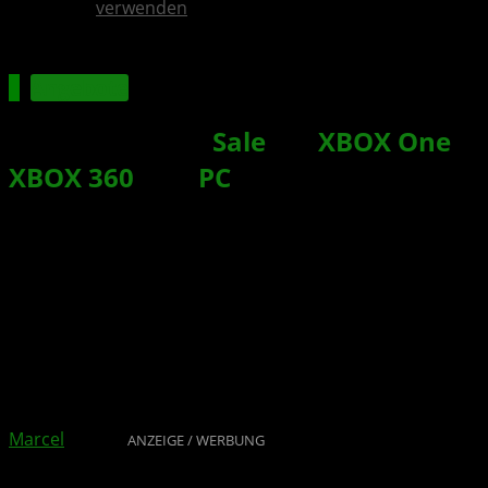
verwenden
Angebote
Ultimate Game
Sale
für
XBOX One
,
XBOX 360
und
PC
im Store gestartet
Xbox News von
vor 6 Jahren
am
14. August 2020
von
Marcel
ANZEIGE / WERBUNG