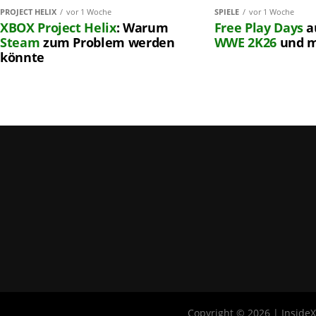
PROJECT HELIX
vor 1 Woche
SPIELE
vor 1 Woche
XBOX
Project Helix
: Warum
Free Play Days
a
Steam
zum Problem werden
WWE 2K26
und 
könnte
Copyright © 2026 | Inside