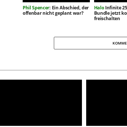
Phil Spencer
: Ein Abschied, der
Halo
Infinite 2
offenbar nicht geplant war?
Bundle jetzt k
freischalten
KOMME