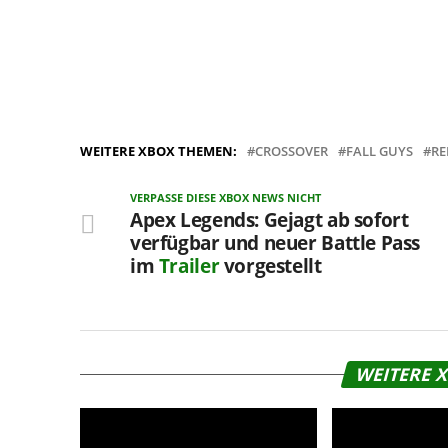
WEITERE XBOX THEMEN:
CROSSOVER
FALL GUYS
RE
VERPASSE DIESE XBOX NEWS NICHT
Apex Legends: Gejagt ab sofort
verfügbar und neuer Battle Pass
im
Trailer
vorgestellt
WEITERE 