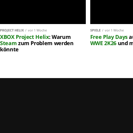
PROJECT HELIX
vor 1 Woche
SPIELE
vor 1 Woche
XBOX
Project Helix
: Warum
Free Play Days
a
Steam
zum Problem werden
WWE 2K26
und 
könnte