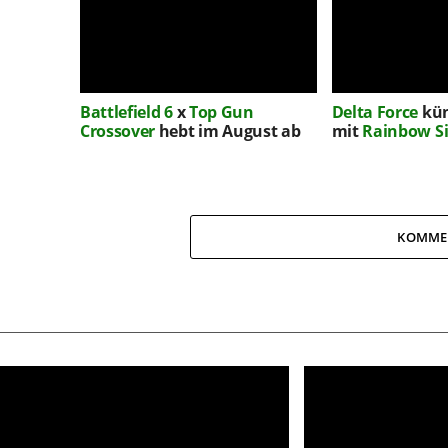
Battlefield 6
x
Top Gun
Delta Force
kün
Crossover
hebt im August ab
mit
Rainbow Si
KOMME