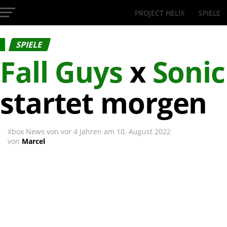
PROJECT HELIX
SPIELE
InsideXbox.de
SPIELE
Fall Guys
x
Sonic
startet morgen
Xbox News von
vor 4 Jahren
am
10. August 2022
von
Marcel