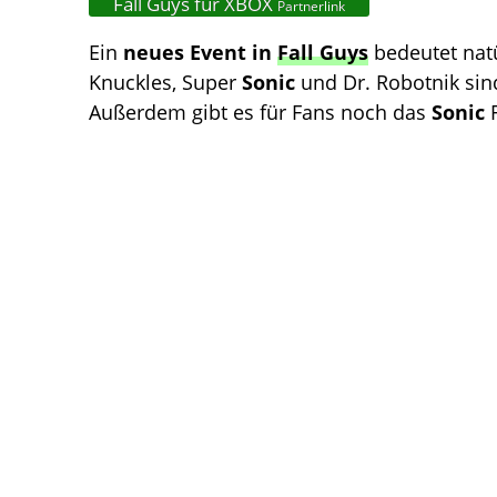
Fall Guys für XBOX
Partnerlink
Ein
neues Event in
Fall Guys
bedeutet nat
Knuckles, Super
Sonic
und Dr. Robotnik sin
Außerdem gibt es für Fans noch das
Sonic
F