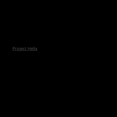
InsideXbox.de
Project Helix