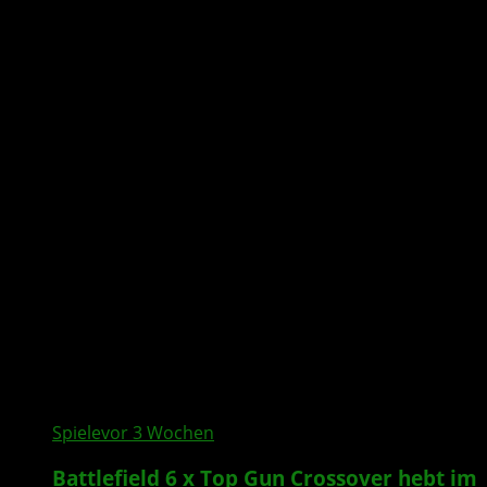
All posts tagged
"Crossover"
Spiele
vor 3 Wochen
Battlefield 6 x Top Gun Crossover hebt im