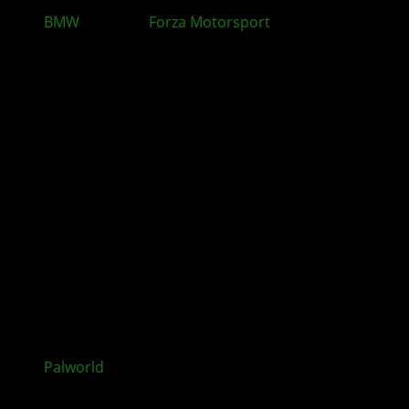
BMW
-Monat in
Forza Motorsport
: Neue Autos,
Herausforderungen und Belohnungen mit Update
16
Palworld
: Feybreak-Update mit neuen neue Inhalten
veröffentlicht