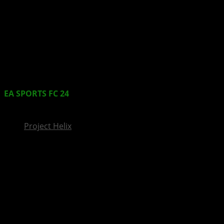
InsideXbox.de
EA SPORTS FC 24
bricht mit über 11 Millionen Spielern
in der ersten Woche alle Rekorde
Project Helix