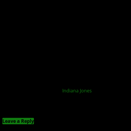
Befinden sich weitere
Indiana Jones
-Spiele in der
Entwicklung?
Kommentieren
Leave a Reply