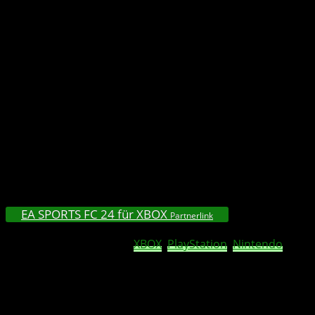
die bis zum 1. November 2023 spielen, exklusive Vorteile.
Ihr erhaltet damit die einmalige Gelegenheit,
ein FC
Founder zu werden
, der im Spiel Eitelkeiten, Ziele,
Aufgaben in Ultimate Team und ein spezielles Founder-
Evolution-Erlebnis freischaltet.
Zusätzlich können EA SPORTS FC Mobile-Spieler, die sich
vor dem 30. November 2023 einloggen, einen
Botschafter-Spieler-Gegenstand aus dem Founders-Pack
erhalten. Dieses Paket enthält unter anderem Starspieler
wie Vinícius Júnior von Real Madrid CF, Erling Haaland
von Manchester City F.C. und Virgil van Dijk von Liverpool
F.C..
EA SPORTS FC 24 für XBOX
Partnerlink
EA SPORTS FC 24
ist für
XBOX
,
PlayStation
,
Nintendo
Switch und PC erhältlich.