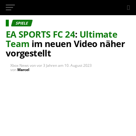
InsideXbox.de
SPIELE
EA SPORTS FC 24
:
Ultimate
Team
im neuen Video näher
vorgestellt
Xbox News von
vor 3 Jahren
am
10. August 2023
von
Marcel