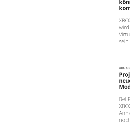
könn
kom
XBOX
wird
Virt
sein
XBOX S
Proj
neu
Mod
Bei 
XBOX
Anna
noch