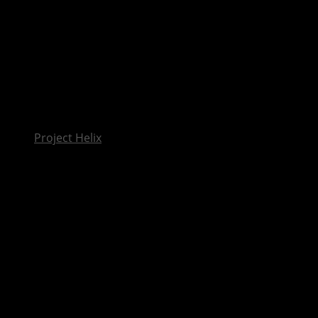
InsideXbox.de
Project Helix