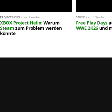
PROJECT HELIX
vor 1 Woche
SPIELE
vor 1 Woche
XBOX
Project Helix
: Warum
Free Play Days
a
Steam
zum Problem werden
WWE 2K26
und 
könnte