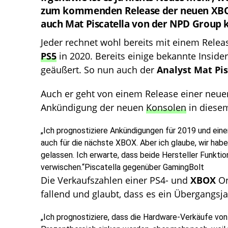
zum kommenden Release der neuen XBOX 
auch Mat Piscatella von der NPD Group 
Jeder rechnet wohl bereits mit einem Relea
PS5
in 2020. Bereits einige bekannte Insid
geäußert. So nun auch der
Analyst Mat Pi
Auch er geht von einem Release einer neu
Ankündigung der neuen
Konsolen
in diesem
„Ich prognostiziere Ankündigungen für 2019 und ein
auch für die nächste XBOX. Aber ich glaube, wir habe
gelassen. Ich erwarte, dass beide Hersteller Funktio
verwischen.“
Piscatella gegenüber GamingBolt
Die Verkaufszahlen einer PS4- und
XBOX
On
fallend und glaubt, dass es ein Übergangsj
„Ich prognostiziere, dass die Hardware-Verkäufe vo