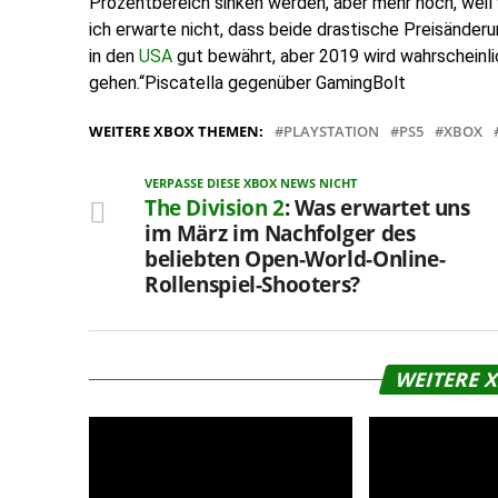
Prozentbereich sinken werden, aber mehr noch, weil 
ich erwarte nicht, dass beide drastische Preisänd
in den
USA
gut bewährt, aber 2019 wird wahrscheinlic
gehen.“
Piscatella gegenüber GamingBolt
WEITERE XBOX THEMEN:
PLAYSTATION
PS5
XBOX
VERPASSE DIESE XBOX NEWS NICHT
The Division 2
: Was erwartet uns
im März im Nachfolger des
beliebten Open-World-Online-
Rollenspiel-Shooters?
WEITERE 