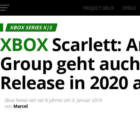
PROJECT HELIX
SPIELE
InsideXbox.de
XBOX SERIES X|S
XBOX
Scarlett: 
Group geht auc
Release in 2020 
Xbox News von
vor 8 Jahren
am
3. Januar 2019
von
Marcel