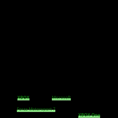
Wie Microsoft bestätigt, werden
zusätzliche 4K-Spielinhalte nur auf der XBOX
One X heruntergeladen. Die XBOX One und
XBOX One S bleiben außen vor.
Mit der
XBOX
One X
hat
Microsoft
eine echte
4K
-
Konsole für die XBOX One-Familie vorgestellt. Bei Spielen,
wie ein
Forza Motorsport 7
, die in
4K
dargestellt werden
können, werden Spielinhalte auf einer
XBOX One