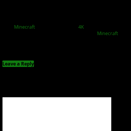
Minecraft
: Unterstützung für
4K
-Auflösung für XBOX
Series Konsolen jetzt in der neuesten
Minecraft
-
Preview verfügbar
Kommentieren
Leave a Reply
Deine E-Mail-Adresse wird nicht veröffentlicht.
Erforderliche Felder sind mit
*
markiert
Kommentar
*