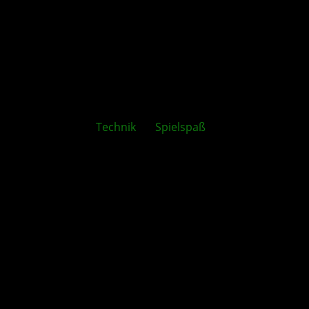
[KOLUMNE]
Technik
vs.
Spielspaß
: Warum du dich
nicht von Pixelzählerei blenden lassen solltest