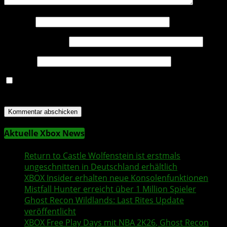
Name
*
E-Mail-Adresse
*
Website
Name, E-Mail-Adresse und Website in diesem Browser
für meinen nächsten Kommentar speichern.
Aktuelle Xbox News
Return to Castle Wolfenstein
ist erstmals
ungeschnitten in Deutschland erhältlich
XBOX Insider
erhalten neue Konsolenfunktionen
Mistfall Hunter
erreicht über 1 Million Spieler
Ghost Recon Wildlands
: Last Rites Update
veröffentlicht
XBOX
Free Play Days
mit
NBA 2K26
,
Ghost Recon