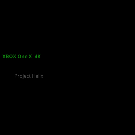
InsideXbox.de
XBOX One X
:
4K
-Spielinhalte werden nur auf der
neuen XBOX heruntergeladen
Project Helix