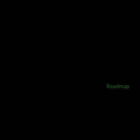
XBOX Disc to Digital soll 2026 starten –
Roadmap
geleakt