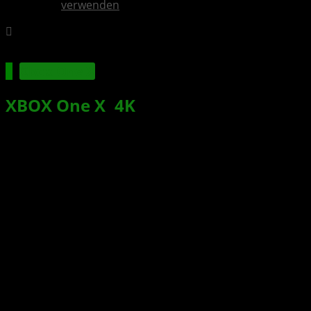
verwenden
Xbox One X
XBOX One X
:
4K
-Spielinhalte
werden nur auf der neuen XBOX
heruntergeladen
Xbox News von
vor 9 Jahren
am
26. Juni 2017
von