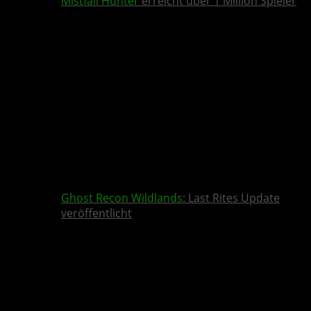
Mistfall Hunter
erreicht über 1 Million Spieler
Ghost Recon Wildlands
: Last Rites Update
veröffentlicht