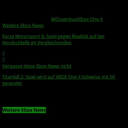
httpv://www.youtube.com/watch?v=g-gp-Voq6MQ
Weitere Xbox Themen:
4K
Download
Xbox One X
Weitere Xbox News
Forza Motorsport 6
: Spiel gegen Realität auf der
Nordschleife
im Vergleichs
video
Verpasse diese Xbox News nicht
Titanfall 2
: Spiel wird auf
XBOX One X
teilweise mit
6K
gerendet
Weitere Xbox News