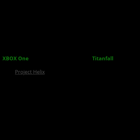
InsideXbox.de
XBOX One
Controller im exklusiven
Titanfall
Design
Project Helix