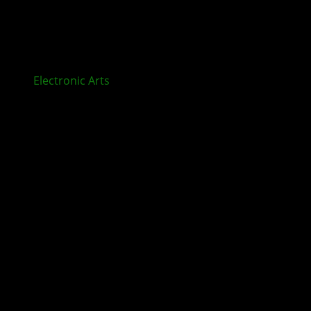
Electronic Arts
Übernahme: Neue Eigentümer und
hohe Schulden