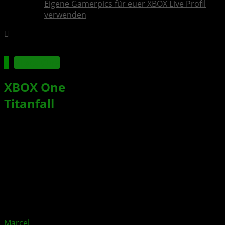
Eigene Gamerpics für euer XBOX Live Profil
verwenden
Xbox One
XBOX One
Controller im exklusiven
Titanfall
Design
Xbox News von
vor 13 Jahren
am
15. Januar 2014
von
Marcel