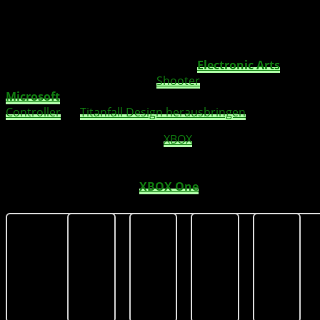
Pünktlich zum Release im März von
Electronic Arts
und
Respawn Entertainment
’s
Shooter
, „
Titanfall
“, wird
Microsoft
einen exklusiven
Limited Edition
Wireless
Controller
im
Titanfall Design herausbringen
.
Der in Zusammenarbeit vom
XBOX
Design Team und
dem Respawn art department entstandene Controller
soll dem Spieler das Gefühl vermitteln, Teil des ganzen
Titanfall
Universum auf
XBOX One
zu sein.