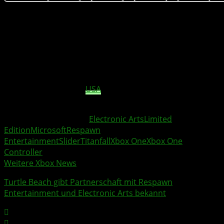
Titanfall
, das Spiel, welches bereits 80 Awards verliehen
bekam ist das laut MTV, Yahoo! Games, CNN Money und
Forbes meist erwartete Spiel in 2014 und wird zusammen
mit dem
Limited Edition
„
Titanfall
“ Wireless Controller
am 11.03.2014 in den
USA
und am 13.03.2014 in Europa
veröffentlicht.
Weitere Xbox Themen:
Electronic Arts
Limited
Edition
Microsoft
Respawn
Entertainment
Slider
Titanfall
Xbox One
Xbox One
Controller
Weitere Xbox News
Turtle Beach
gibt Partnerschaft mit
Respawn
Entertainment
und
Electronic Arts
bekannt