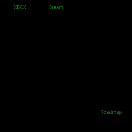
XBOX
bleibt auf
Steam
und baut sein PC Geschäft
aus
XBOX Disc to Digital soll 2026 starten –
Roadmap
geleakt
Kommentieren