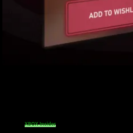
Das neue XBOX Insider Update bringt mehr
Personalisierung für „Meine Spiele und Apps“,
zeigt gemeinsame Freunde auf Profilen an
und erleichtert das Merken kommender
Spiele über die Wunschliste.
Das neue
XBOX Insider
Update
steht ab sofort
ausgewählten
XBOX
Insidern zum Testen bereit und