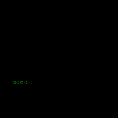
XBOX
Disc
Spiele sollen auch offline funktionieren