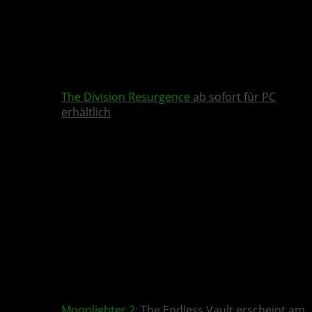
The Division Resurgence
ab sofort für PC
erhältlich
Moonlighter 2
: The Endless Vault erscheint am