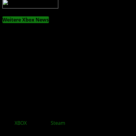
Weitere Xbox News
XBOX
bleibt auf
Steam
und baut sein PC Geschäft
aus