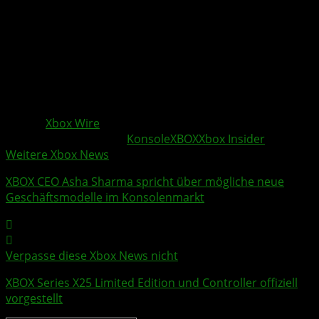
Nacht nicht beeinträchtigt werden.
Die Einstellung bleibt anpassbar. Du kannst deine
Energieoptionen jederzeit ändern und auswählen,
welche Variante für deine Nutzung am besten passt.
Quelle:
Xbox Wire
Weitere Xbox Themen:
Konsole
XBOX
Xbox Insider
Weitere Xbox News
XBOX CEO Asha Sharma spricht über mögliche neue
Geschäftsmodelle im Konsolenmarkt
Verpasse diese Xbox News nicht
XBOX Series X
25 Limited Edition und Controller offiziell
vorgestellt