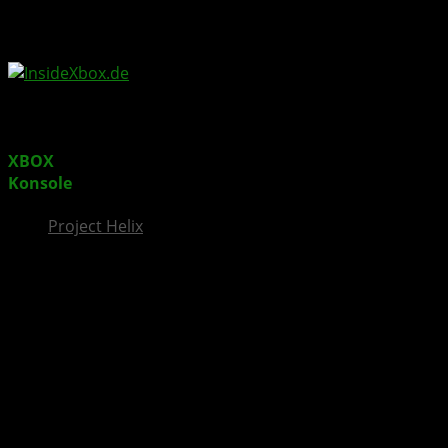
InsideXbox.de
XBOX
Insider Update bringt neue Anpassungen für
Konsole
, Freunde und Energiesparen
Project Helix