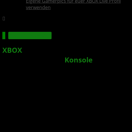
Eigene Gamerpics für euer XBOX Live Profil
verwenden
Xbox Series X|S
XBOX
Insider Update bringt neue
Anpassungen für
Konsole
, Freunde
und Energiesparen
Xbox News von
vor 2 Monaten
am
10. Juni 2026
von