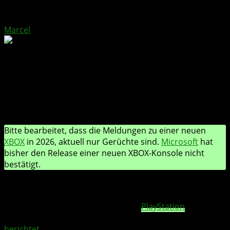
von
Marcel
In der sich ständig weiterentwickelnden
Landschaft der Spielkonsolen wird Microsoft
mit seiner nächsten XBOX-Generation einen
bedeutenden Schritt machen.
Bitte bearbeitet, dass die Meldungen zu einer neuen
XBOX
in 2026, aktuell nur Gerüchte sind.
Microsoft
hat
bisher den Release einer neuen XBOX-Konsole nicht
bestätigt.
Die für das Jahr 2026 vorgesehene XBOX-Konsole würde
einen strategischen Wechsel bei Microsoft darstellen,
der darauf abzielt, früher als Sonys
PlayStation
6 auf den
Markt zu kommen. Francesco De Meo von wccftech
berichtet
am 18. Dezember 2023 über die Pläne von