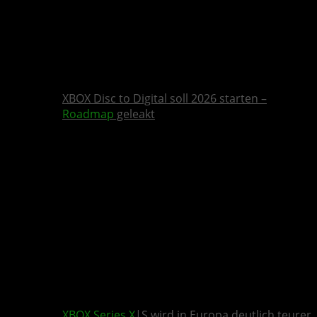
XBOX Disc to Digital soll 2026 starten –
Roadmap
geleakt
XBOX Series X
|S wird in Europa deutlich teurer