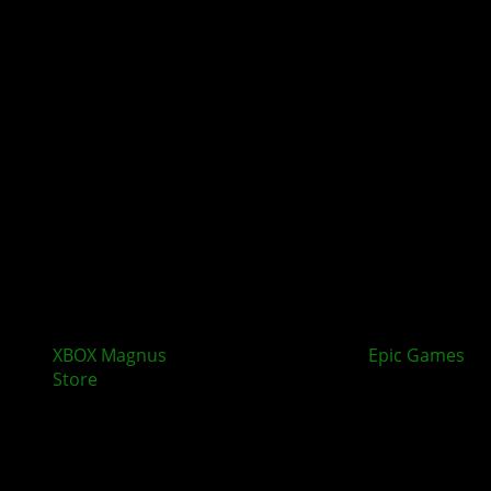
XBOX Magnus
: Next-Gen XBOX könnte
Epic Games
Store
unterstützen