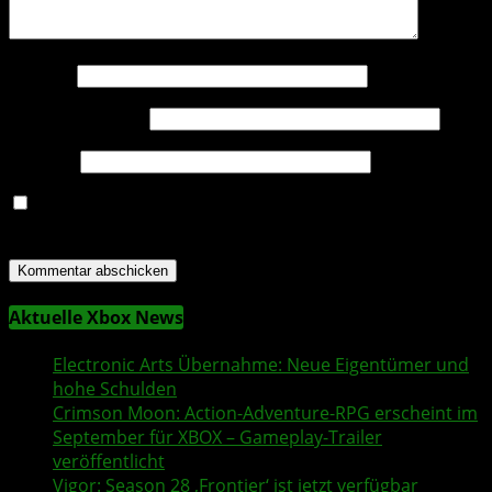
Name
*
E-Mail-Adresse
*
Website
Name, E-Mail-Adresse und Website in diesem Browser
für meinen nächsten Kommentar speichern.
Aktuelle Xbox News
Electronic Arts
Übernahme: Neue Eigentümer und
hohe Schulden
Crimson Moon
: Action-Adventure-RPG erscheint im
September für XBOX – Gameplay-Trailer
veröffentlicht
Vigor
: Season 28 ‚Frontier‘ ist jetzt verfügbar