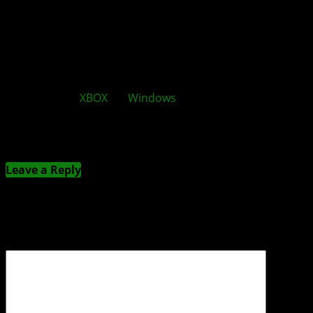
Nächste
XBOX
als
Windows
-PC: Große Chance mit
Risiko
Kommentieren
Leave a Reply
Deine E-Mail-Adresse wird nicht veröffentlicht.
Erforderliche Felder sind mit
*
markiert
Kommentar
*