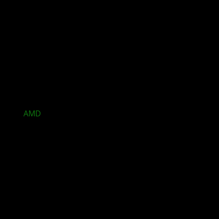
AMD
-CEO deutet Release der neuen XBOX für 2027
an