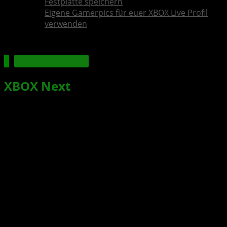
Festplatte speichern
Eigene Gamerpics für euer XBOX Live Profil
verwenden
Xbox Series X|S
XBOX Next
: Microsofts
strategischer Release einer neuen
XBOX-Konsole in 2026 mit AMD Zen
5-Power? [Gerücht]
Xbox News von
vor 3 Jahren
am
19. Dezember 2023