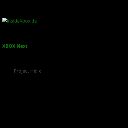
InsideXbox.de
XBOX Next
: Microsofts strategischer Release einer
neuen XBOX-Konsole in 2026 mit AMD Zen 5-Power?
[Gerücht]
Project Helix