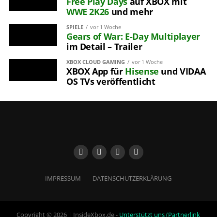
Free Play Days
auf XBOX mit
WWE 2K26
und mehr
SPIELE
vor 1 Woche
Gears of War: E-Day
Multiplayer
im Detail – Trailer
XBOX CLOUD GAMING
vor 1 Woche
XBOX App für
Hisense
und VIDAA
OS TVs veröffentlicht
IMPRESSUM
DATENSCHUTZERKLÄRUNG
Copyright © 2026 | InsideXbox.de -
Unterstützt uns (Partnerlink