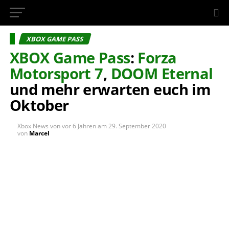
InsideXbox.de
XBOX GAME PASS
XBOX Game Pass
:
Forza
Motorsport 7
,
DOOM Eternal
und mehr erwarten euch im
Oktober
Xbox News von
vor 6 Jahren
am
29. September 2020
von
Marcel