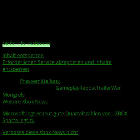
Sie sehen gerade einen Platzhalterinhalt von
YouTube
.
Um auf den eigentlichen Inhalt zuzugreifen, klicken Sie
auf die Schaltfläche unten. Bitte beachten Sie, dass dabei
Daten an Drittanbieter weitergegeben werden.
Mehr Informationen
Inhalt entsperren
Erforderlichen Service akzeptieren und Inhalte
entsperren
Quelle:
Pressemitteilung
Weitere Xbox Themen:
Gameplay
Repost
Trailer
War
Mongrels
Weitere Xbox News
Microsoft
legt erneut gute
Quartalszahlen
vor – XBOX
Sparte legt zu
Verpasse diese Xbox News nicht