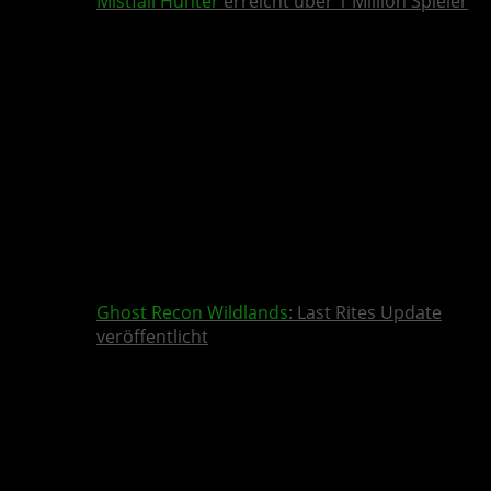
Mistfall Hunter
erreicht über 1 Million Spieler
Ghost Recon Wildlands
: Last Rites Update
veröffentlicht