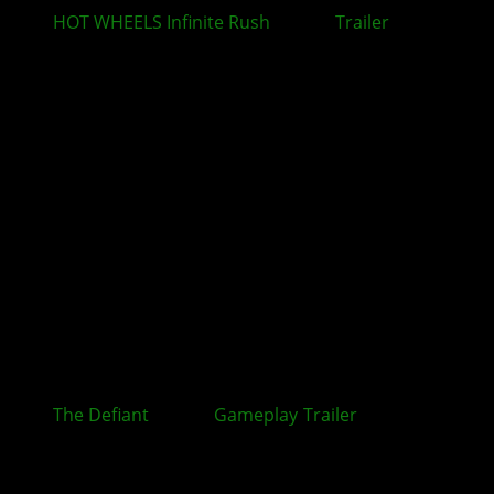
HOT WHEELS Infinite Rush
: Neuer
Trailer
rückt
zentrale Spielmechaniken in den Mittelpunkt
The Defiant
: Neuer
Gameplay
-
Trailer
zum Ego-
Shooter veröffentlicht