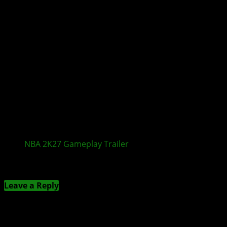
NBA 2K27
Gameplay
Trailer
zeigt neue Features
Kommentieren
Leave a Reply
Deine E-Mail-Adresse wird nicht veröffentlicht.
Erforderliche Felder sind mit
*
markiert