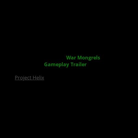
InsideXbox.de
WWII-Echtzeittaktikspiel „
War Mongrels
“ erscheint
auch für XBOX +
Gameplay
-
Trailer
veröffentlicht
Project Helix