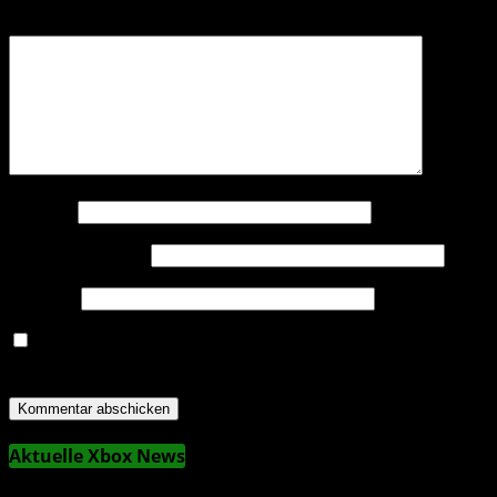
Kommentar
*
Name
*
E-Mail-Adresse
*
Website
Name, E-Mail-Adresse und Website in diesem Browser
für meinen nächsten Kommentar speichern.
Aktuelle Xbox News