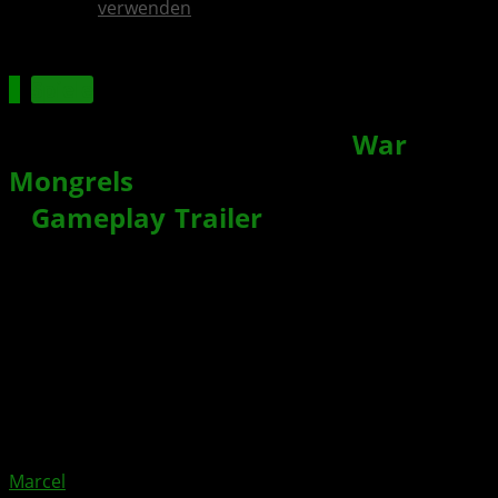
verwenden
Spiele
WWII-Echtzeittaktikspiel „
War
Mongrels
“ erscheint auch für XBOX
+
Gameplay
-
Trailer
veröffentlicht
Xbox News von
vor 5 Jahren
am
28. April 2021
von
Marcel