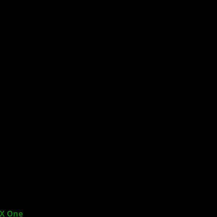
X One
veröffentlicht