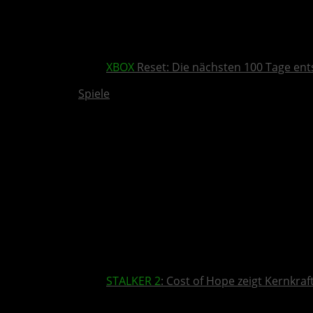
XBOX
Reset: Die nächsten 100 Tage ent
Spiele
STALKER 2
: Cost of Hope zeigt Kernkra