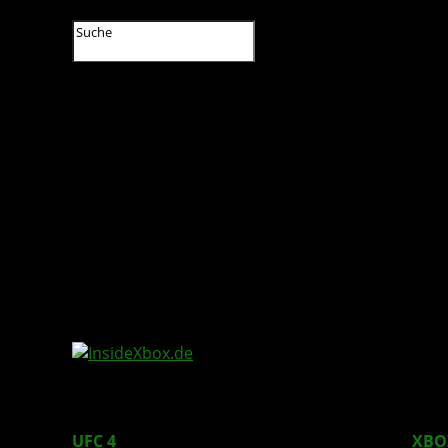
InsideXbox.de
UFC 4
: Neuester Titel im UFC-Franchise für
XBO