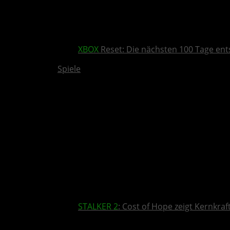
XBOX
Reset: Die nächsten 100 Tage ent
Spiele
STALKER 2
: Cost of Hope zeigt Kernkra