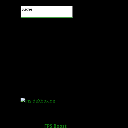
InsideXbox.de
Spiele mit
FPS Boost
können auf der XBOX nun 