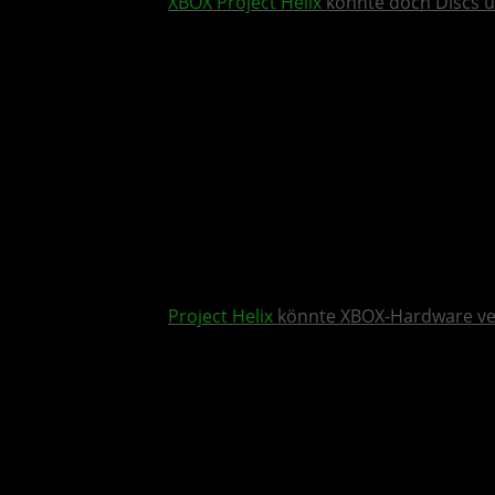
XBOX
Project Helix
könnte doch Discs u
Project Helix
könnte XBOX-Hardware v