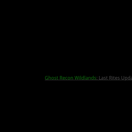
Ghost Recon Wildlands
: Last Rites Upd