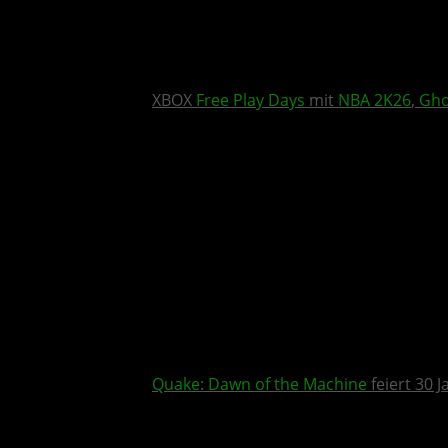
XBOX
Free Play Days
mit
NBA 2K26
,
Gho
Quake
:
Dawn of the Machine
feiert 30 