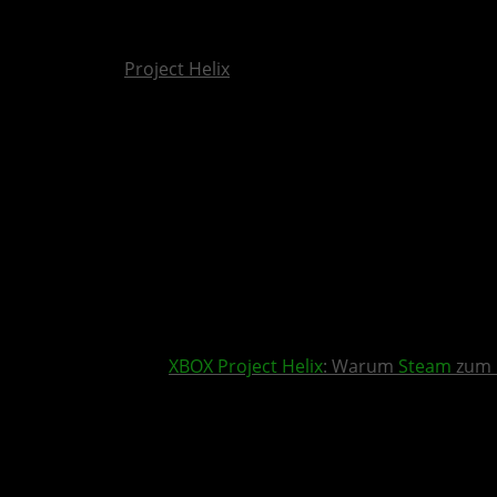
Spartan Browser: das will Microsoft diesmal b
Project Helix
XBOX
Project Helix
: Warum
Steam
zum 