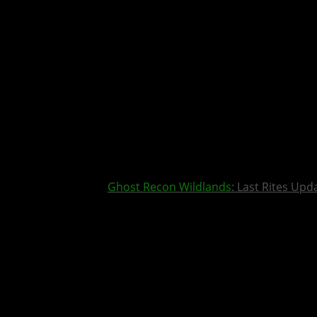
Ghost Recon Wildlands
: Last Rites Upd