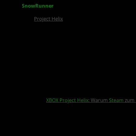
SnowRunner
Season 10: Fix & Connect für XBOX
Project Helix
XBOX
Project Helix
: Warum
Steam
zum 