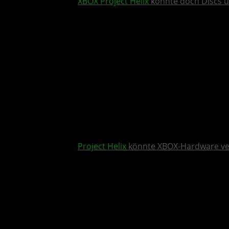
XBOX
Project Helix
könnte doch Discs u
Project Helix
könnte XBOX-Hardware v