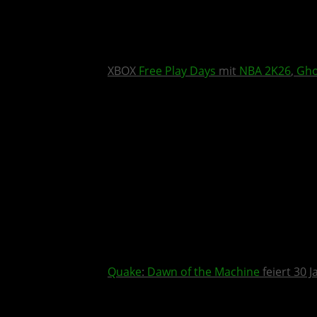
XBOX
Free Play Days
mit
NBA 2K26
,
Gho
Quake
:
Dawn of the Machine
feiert 30 