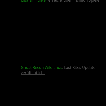
Mistfall Hunter
erreicht über 1 Million Spieler
Ghost Recon Wildlands
: Last Rites Update
veröffentlicht