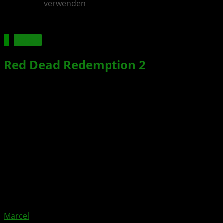
verwenden
Spiele
Red Dead Redemption 2
:
Auszeichnungs-Trailer
veröffentlicht
Xbox News von
vor 8 Jahren
am
18. Dezember 2018
von
Marcel