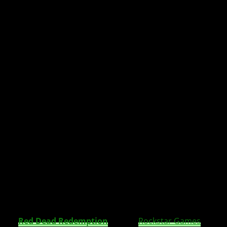
Red Dead Redemption 2, das am höchsten
bewertete Spiel auf XBOX One und PS4 hat
einen passenden Auszeichnungs-Trailer
spendiert bekommen.
Mit
Red Dead Redemption
2
ist es
Rockstar Games