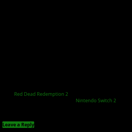
Red Dead Redemption 2
für XBOX Series X|S, PS5
und als Launch-Kracher für
Nintendo Switch 2
?
Kommentieren
Leave a Reply