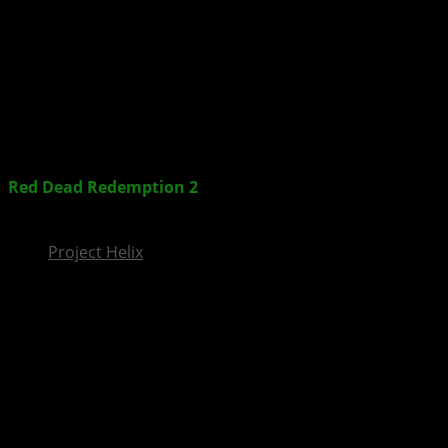
InsideXbox.de
Red Dead Redemption 2
: Auszeichnungs-Trailer
veröffentlicht
Project Helix