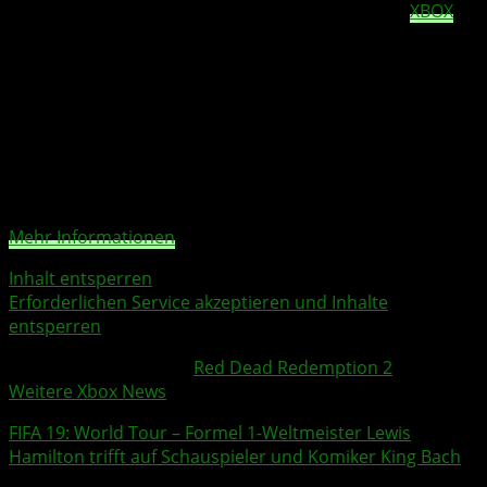
gelungen, dass am höchsten bewertete Spiel auf
XBOX
One und PS4 zu kreieren. Somit war es nur eine Frage
der Zeit, bis man für dieses Meisterwerk einen
passenden Auszeichnungs-Trailer veröffentlicht!
Sie sehen gerade einen Platzhalterinhalt von
YouTube
.
Um auf den eigentlichen Inhalt zuzugreifen, klicken Sie
auf die Schaltfläche unten. Bitte beachten Sie, dass dabei
Daten an Drittanbieter weitergegeben werden.
Mehr Informationen
Inhalt entsperren
Erforderlichen Service akzeptieren und Inhalte
entsperren
Weitere Xbox Themen:
Red Dead Redemption 2
Weitere Xbox News
FIFA 19
: World Tour – Formel 1-Weltmeister Lewis
Hamilton trifft auf Schauspieler und Komiker King Bach