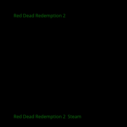
Red Dead Redemption 2
: Kein Next-Gen-Update
zum Jubiläum
Red Dead Redemption 2
:
Steam
-Seite geändert –
Kommt die Enhanced Edition?