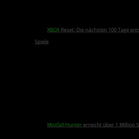
XBOX
Reset: Die nächsten 100 Tage ent
Spiele
Mistfall Hunter
erreicht über 1 Million S