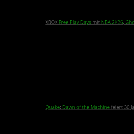
XBOX
Free Play Days
mit
NBA 2K26
,
Gho
Quake
:
Dawn of the Machine
feiert 30 