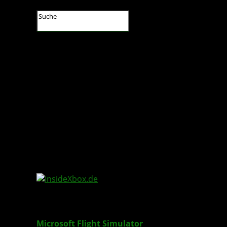
InsideXbox.de
Microsoft Flight Simulator
: Die Simulation kön