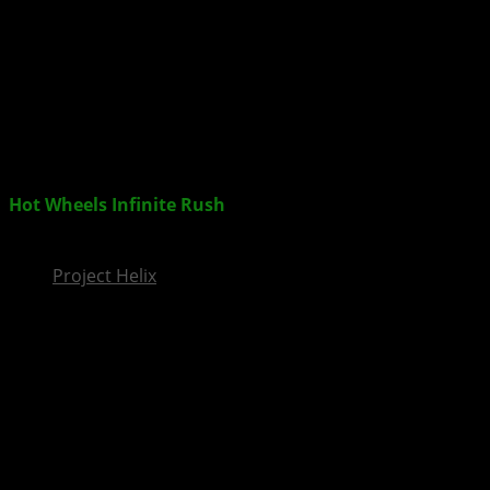
InsideXbox.de
Hot Wheels Infinite Rush
bringt Insel Racing im
September auf die XBOX
Project Helix