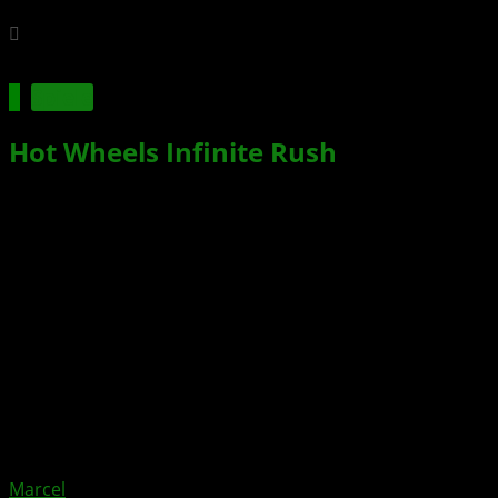
Spiele
Hot Wheels Infinite Rush
bringt
Insel Racing im September auf die
XBOX
Xbox News von
vor 2 Monaten
am
11. Juni 2026
von
Marcel