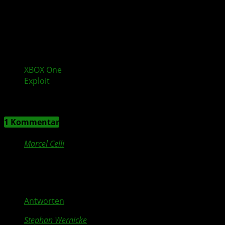
XBOX One
Bliss Hack erklärt: Erster erfolgreicher
Exploit
8 Kommentare
1 Kommentar
Marcel Celli
20. September 2016 at 10:10
Seite kann nicht geladen werden
Antworten
Stephan Wernicke