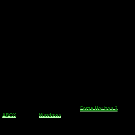
In wenigen Tagen erscheint Forza Horizon 3
für XBOX One und Windows 10. Ein Forza
Horizon 3 Werbespot stimmt euch schon
einmal auf das Spiel ein.
Am 27. September 2016 erscheint
Forza Horizon 3
für
XBOX
One
und
Windows
10
. Käufer der Ultimate Edition
des Spiels, dürfen bereits in wenigen Tagen, am 23.
September 2016, sich auf die Reise durch
Australien
begeben.