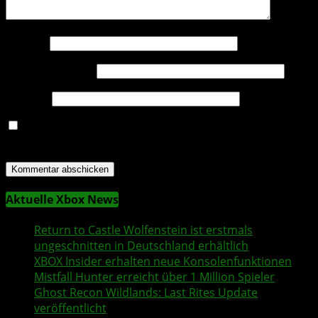
Name
*
E-Mail-Adresse
*
Website
Name, E-Mail-Adresse und Website in diesem Browser
für meinen nächsten Kommentar speichern.
Aktuelle Xbox News
Return to Castle Wolfenstein
ist erstmals
ungeschnitten in Deutschland erhältlich
XBOX Insider
erhalten neue Konsolenfunktionen
Mistfall Hunter
erreicht über 1 Million Spieler
Ghost Recon Wildlands
: Last Rites Update
veröffentlicht