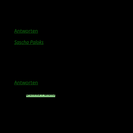
20. September 2016 at 10:42
Phan Tom
Antworten
Sascha Paloks
21. September 2016 at 00:32
Dennis Paloks Andy Gerstner hammer freu mich
schon brutal
Antworten
Dennis Paloks
21. September 2016 at 06:04
Joah, ganz ok? Ich bin eher hot auf Fifa.
Aber endlich kommen wieder gute Games