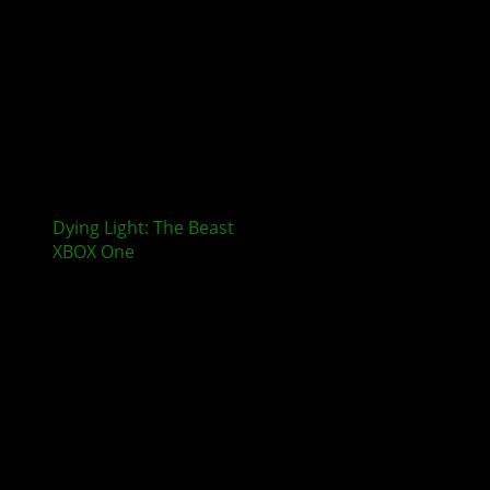
Dying Light: The Beast
erscheint nicht mehr für
XBOX One
und PlayStation 4