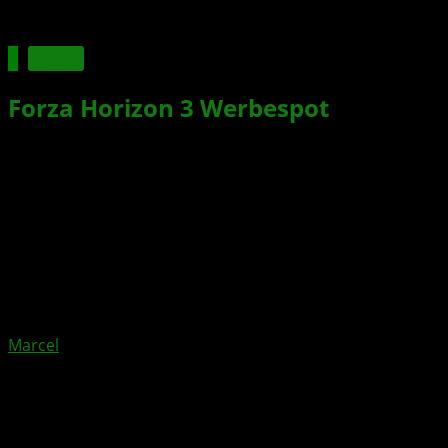
Spiele
Forza Horizon 3
Werbespot
Xbox News von
vor 10 Jahren
am
20. September 2016
von
Marcel