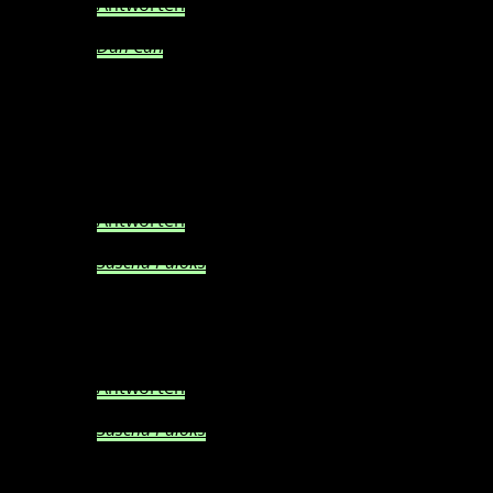
Antworten
Dän Cän
21. September 2016 at 07:40
Jo Sascha, wir zoggen dann in Ruhe während
Dennis Paloks aus Forza und FIFA Rage Quittet
???
Antworten
Sascha Paloks
21. September 2016 at 09:31
Normal
Antworten
Sascha Paloks
21. September 2016 at 09:31