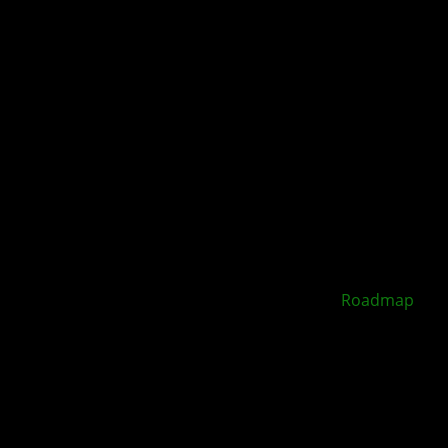
XBOX Disc to Digital soll 2026 starten –
Roadmap
geleakt