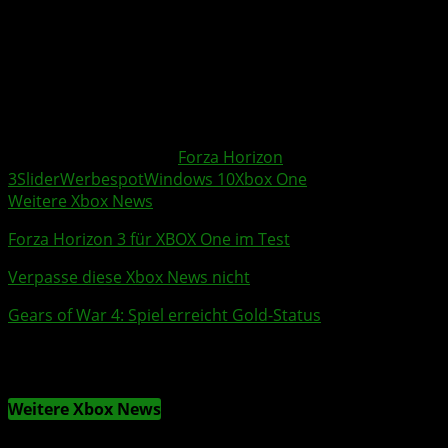
Der
Forza Horizon 3
Werbespot
„Across The Horizon“
fängt das Feeling des Spiels dabei reicht gut ein, findet
Ihr nicht?
httpv://www.youtube.com/watch?v=KuRBuCCV-r4
Weitere Xbox Themen:
Forza Horizon
3
Slider
Werbespot
Windows 10
Xbox One
Weitere Xbox News
Forza Horizon 3
für
XBOX One
im Test
Verpasse diese Xbox News nicht
Gears of War 4
: Spiel erreicht
Gold
-
Status
Weitere Xbox News