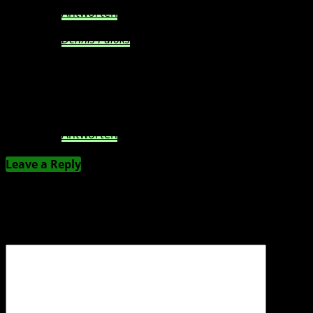
Antworten
Dennis Paloks
21. September 2016 at 09:50
Bei Fifa raged man nitt, man tätigt nur
Frustkäufe mit FIFA-Points und Fut Packs??
Antworten
Leave a Reply
Deine E-Mail-Adresse wird nicht veröffentlicht.
Erforderliche Felder sind mit
*
markiert
Kommentar
*