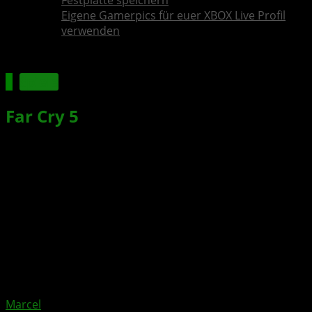
Festplatte speichern
Eigene Gamerpics für euer XBOX Live Profil
verwenden
Spiele
Far Cry 5
: Key-Art Poster zeigt
Charaktere des Spiels
Xbox News von
vor 9 Jahren
am
24. Mai 2017
von
Marcel