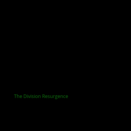
The Division Resurgence
ab sofort für PC erhältlich