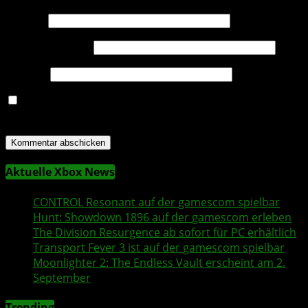
Name
*
E-Mail-Adresse
*
Website
Name, E-Mail-Adresse und Website in diesem Browser
für meinen nächsten Kommentar speichern.
Aktuelle Xbox News
CONTROL Resonant
auf der
gamescom
spielbar
Hunt: Showdown 1896
auf der
gamescom
erleben
The Division Resurgence
ab sofort für PC erhältlich
Transport Fever 3
ist auf der
gamescom
spielbar
Moonlighter 2
: The Endless Vault erscheint am 2.
September
Trending