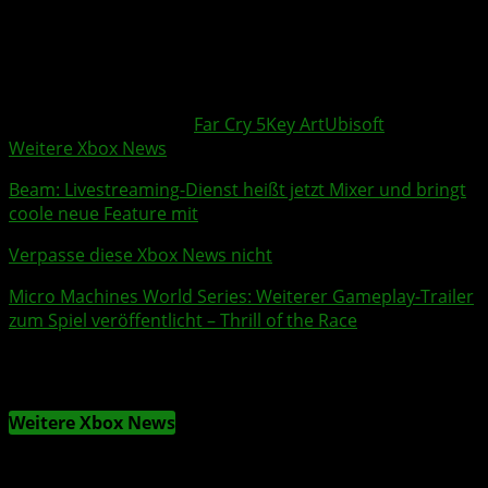
Zum Vergrößern > Klicken :-)
Weitere Xbox Themen:
Far Cry 5
Key Art
Ubisoft
Weitere Xbox News
Beam
:
Livestreaming
-Dienst heißt jetzt
Mixer
und bringt
coole neue Feature mit
Verpasse diese Xbox News nicht
Micro Machines World Series
: Weiterer
Gameplay
-
Trailer
zum Spiel veröffentlicht –
Thrill of the Race
Weitere Xbox News