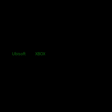
Ubisoft
und
XBOX
erweitern ihr PC Angebot mit
neuen Inhalten