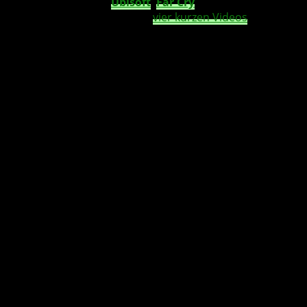
Am Freitag wird uns
Ubisoft
,
Far Cry
5
näher vorstellen.
Bereits gestern hat man mit
vier kurzen Videos
, die
Heimat des Protagonisten, Mantana, offiziell vorgestellt.
Nun legt man mit einem
Key-Art Poster
nach, welches
uns den Blick auf die in
Far Cry 5
vorkommenden
Charaktere gewährt.