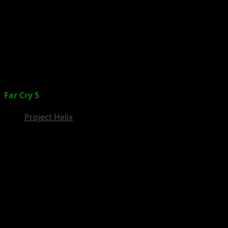
InsideXbox.de
Far Cry 5
: Key-Art Poster zeigt Charaktere des Spiels
Project Helix