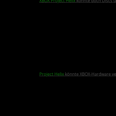
XBOX
Project Helix
könnte doch Discs u
Project Helix
könnte XBOX-Hardware v