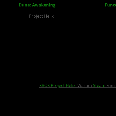
Dune: Awakening
für Konsolen im neuen
Fun
Project Helix
XBOX
Project Helix
: Warum
Steam
zum 