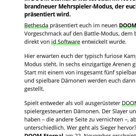
brandneuer Mehrspieler-Modus, der euch
präsentiert wird.
Bethesda
präsentiert euch im neuen
DOOM 
Vorgeschmack auf den Battle-Modus, dem 
direkt von
id Software
entwickelt wurde.
Hier erwarten euch der typisch furiose Kam
Modus steht. In sechs einzigartige Arenen g
Start mit einem von insgesamt fünf spielb
und spielbare Dämonen werden euch dann s
gestellt.
Spielt entweder als voll ausgerüsteter
DOO
spielergesteuerten Dämonen. Der Slayer u
haben – die andere Seite zu vernichten –, ab
unterschiedlich. Wer geht als Sieger herv
DOOM Eternal
am 22. November erscheint