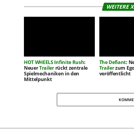
WEITERE 
HOT WHEELS Infinite Rush
:
The Defiant
: N
Neuer
Trailer
rückt zentrale
Trailer
zum Ego
Spielmechaniken in den
veröffentlicht
Mittelpunkt
KOMME