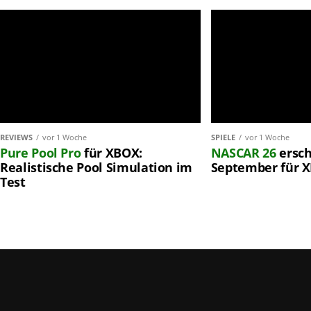
REVIEWS
vor 1 Woche
SPIELE
vor 1 Woche
Pure Pool Pro
für XBOX:
NASCAR 26
ersch
Realistische Pool Simulation im
September für 
Test