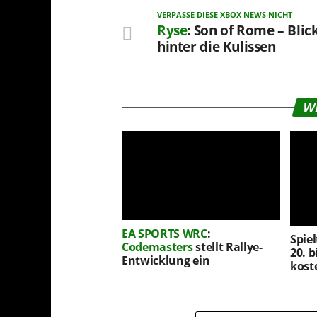
VERPASSE DIESE XBOX NEWS NICHT
Ryse
: Son of Rome – Blic
hinter die Kulissen
W
EA SPORTS WRC
:
Spie
Codemasters
stellt Rallye-
20. b
Entwicklung ein
kost