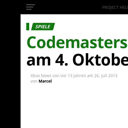
PROJECT HEL
InsideXbox.de
SPIELE
Codemasters
am 4. Oktobe
Xbox News von
vor 13 Jahren
am
26. Juli 2013
von
Marcel