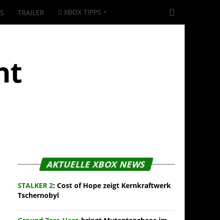
XBOX TIPPS
|S
TRAILER
nt
AKTUELLE XBOX NEWS
STALKER 2
: Cost of Hope zeigt Kernkraftwerk
Tschernobyl