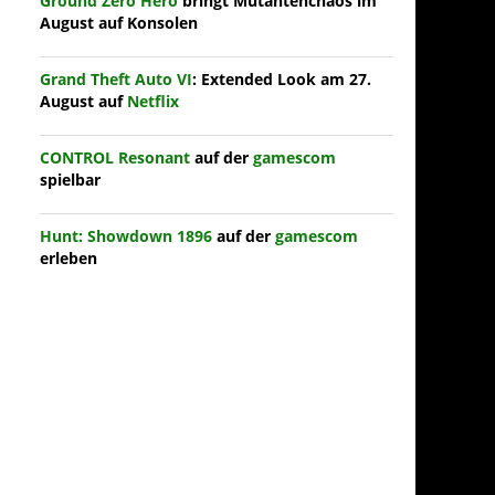
Ground Zero Hero
bringt Mutantenchaos im
August auf Konsolen
Grand Theft Auto VI
: Extended Look am 27.
August auf
Netflix
CONTROL Resonant
auf der
gamescom
spielbar
Hunt: Showdown 1896
auf der
gamescom
erleben