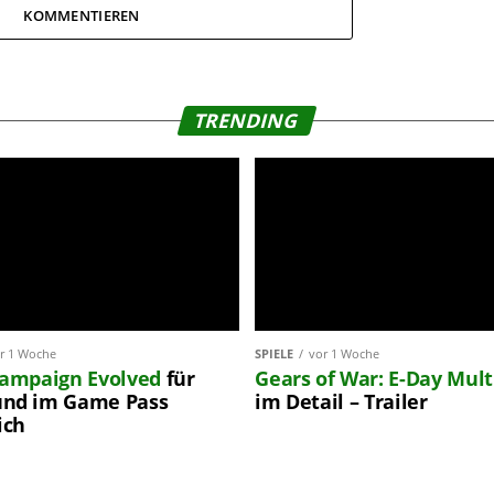
KOMMENTIEREN
TRENDING
r 1 Woche
SPIELE
vor 1 Woche
Campaign Evolved
für
Gears of War: E-Day
Mult
nd im Game Pass
im Detail – Trailer
ich