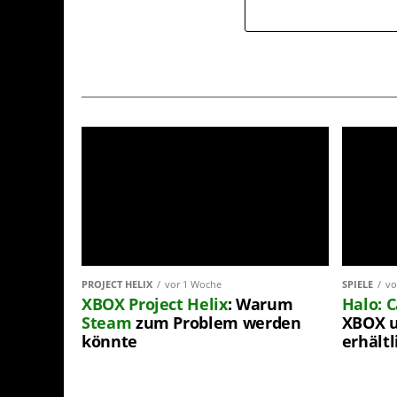
PROJECT HELIX
vor 1 Woche
SPIELE
vo
XBOX
Project Helix
: Warum
Halo: 
Steam
zum Problem werden
XBOX u
könnte
erhältl