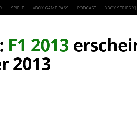
IX
SPIELE
XBOX GAME PASS
PODCAST
XBOX SERIES X
:
F1 2013
erschei
r 2013