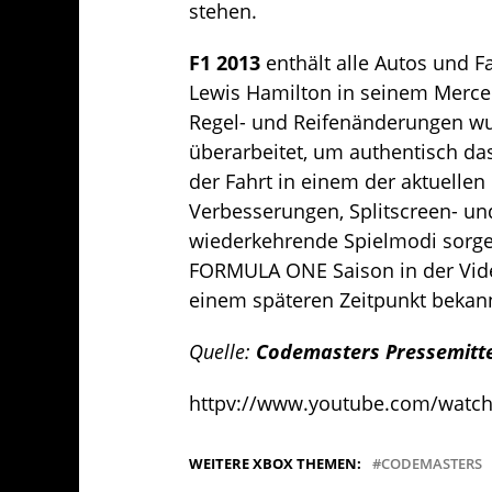
stehen.
F1 2013
enthält alle Autos und F
Lewis Hamilton in seinem Merce
Regel- und Reifenänderungen wu
überarbeitet, um authentisch da
der Fahrt in einem der aktuelle
Verbesserungen, Splitscreen- u
wiederkehrende Spielmodi sorgen
FORMULA ONE Saison in der Vide
einem späteren Zeitpunkt bekan
Quelle:
Codemasters
Pressemitt
httpv://www.youtube.com/wat
WEITERE XBOX THEMEN:
CODEMASTERS