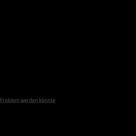
X|S und PlayStation 5 – Roadmap
Problem werden könnte