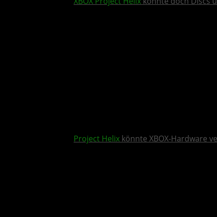
XBOX
Project Helix
könnte doch Discs u
Project Helix
könnte XBOX-Hardware v