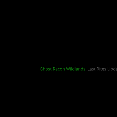
Ghost Recon Wildlands
: Last Rites Upd