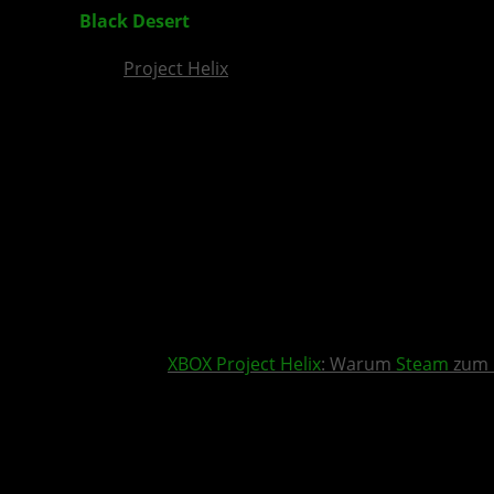
Black Desert
: Native Version für XBOX Series 
Project Helix
XBOX
Project Helix
: Warum
Steam
zum 