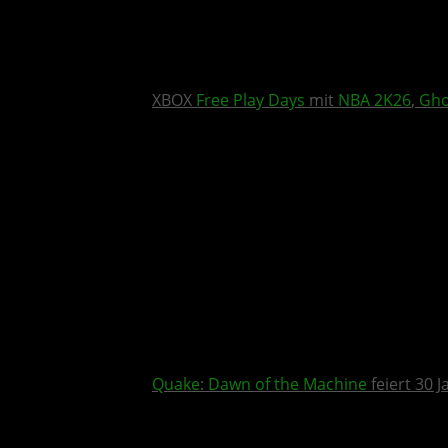
XBOX
Free Play Days
mit
NBA 2K26
,
Gho
Quake
:
Dawn of the Machine
feiert 30 