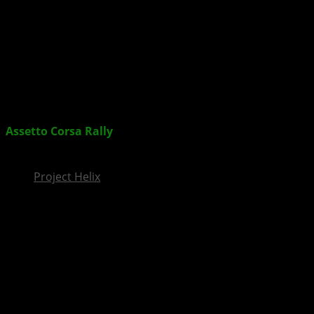
InsideXbox.de
Assetto Corsa Rally
: Neue Rally-Simulation für PC
enthüllt
Project Helix