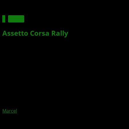
Spiele
Assetto Corsa Rally
: Neue Rally-
Simulation für PC enthüllt
Xbox News von
vor 10 Monaten
am
17. Oktober 2025
von
Marcel