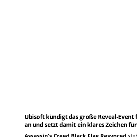
Ubisoft kündigt das große Reveal-Event f
an und setzt damit ein klares Zeichen für
Assassin’s Creed Black Flag Resynced
steh