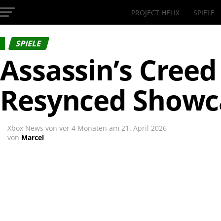
PROJECT HELIX
SPIELE
InsideXbox.de
SPIELE
Assassin’s Creed
Resynced Showca
Xbox News von
vor 4 Monaten
am
21. April 2026
von
Marcel