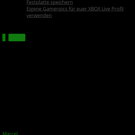
Festplatte speichern
Eigene Gamerpics für euer XBOX Live Profil
verwenden
Spiele
Apex Legends: Aufstand-
Sammlung-Event startet heute
Xbox News von
vor 3 Jahren
am
5. Dezember 2023
von
Marcel