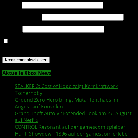
Name
*
E-Mail-Adresse
*
Website
Name, E-Mail-Adresse und Website in diesem Browser
für meinen nächsten Kommentar speichern.
Aktuelle Xbox News
STALKER 2
: Cost of Hope zeigt Kernkraftwerk
Tschernobyl
Ground Zero Hero
bringt Mutantenchaos im
August auf Konsolen
Grand Theft Auto VI
: Extended Look am 27. August
auf
Netflix
CONTROL Resonant
auf der
gamescom
spielbar
Hunt: Showdown 1896
auf der
gamescom
erleben