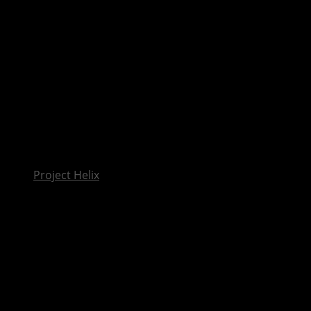
InsideXbox.de
Apex Legends: Aufstand-Sammlung-Event startet
heute
Project Helix