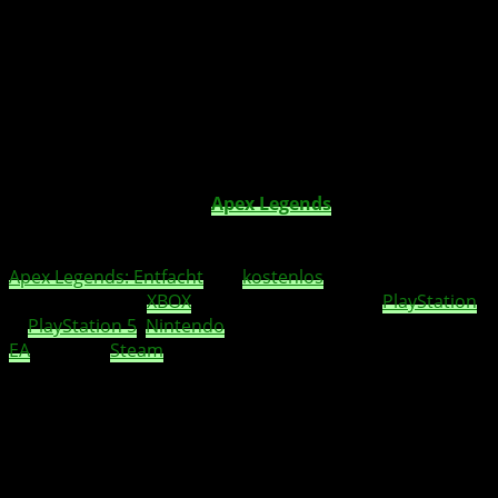
Ein besonderes Highlight des Events ist Lobas neue
Prestige-Skin „Apex-Lykanthropin“. Diese wird
freigeschaltet, wenn Ihr alle 24 kosmetischen Objekte des
Aufstand-Sammlung-Events vor dem 2. Januar
freischaltet. Die Skin unterstreicht das Motto, dass in die
Enge getriebene Wölfe besonders gefährlich sind.
Das Aufstand-Event in
Apex Legends
bietet also eine
Fülle an neuen Herausforderungen, Belohnungen und
spannenden Erlebnissen. Es ist Teil der aktuellen Season
Apex Legends: Entfacht
, die
kostenlos
auf verschiedenen
Plattformen wie
XBOX
One, XBOX Series X|S,
PlayStation
4,
PlayStation 5
,
Nintendo
Switch sowie für PC über die
EA
App und
Steam
verfügbar ist.
Sie sehen gerade einen Platzhalterinhalt von
YouTube
.
Um auf den eigentlichen Inhalt zuzugreifen, klicken Sie
auf die Schaltfläche unten. Bitte beachten Sie, dass dabei
Daten an Drittanbieter weitergegeben werden.