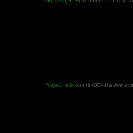
XBOX
Project Helix
könnte doch Discs u
Project Helix
könnte XBOX-Hardware v