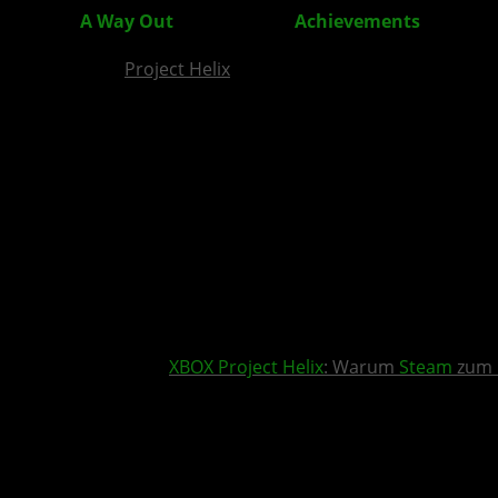
A Way Out
: Das sind die
Achievements
zum Spi
Project Helix
XBOX
Project Helix
: Warum
Steam
zum 