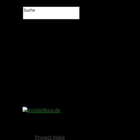
InsideXbox.de
Project Helix