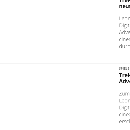
neu
Leon
Digi
Adve
cine
durc
SPIELE
Trek
Adv
Zum 
Leon
Digi
cine
ersch