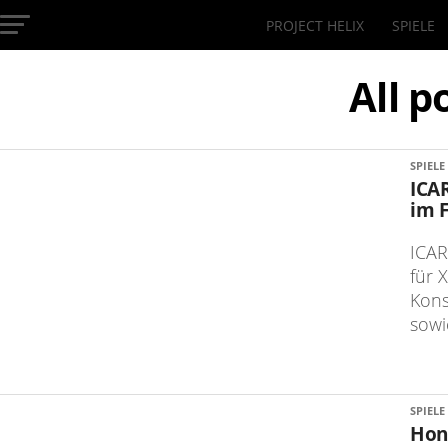
PROJECT HELIX
SPIELE
InsideXbox.de
All p
SPIELE
ICAR
im 
ICAR
für 
Kons
sowi
SPIELE
Hon