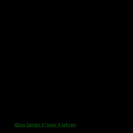
All posts tagged
"MacBook"
Xbox Series X|S
vor 6 Jahren