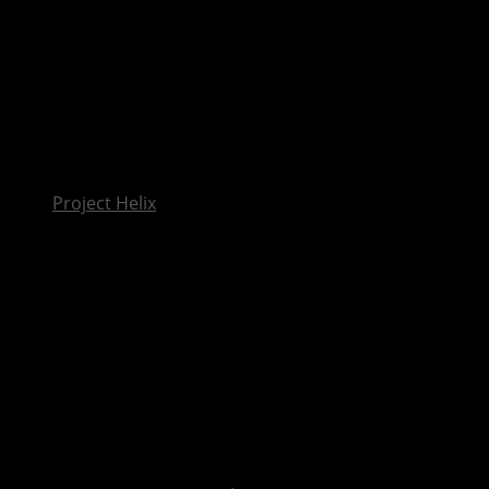
InsideXbox.de
Project Helix