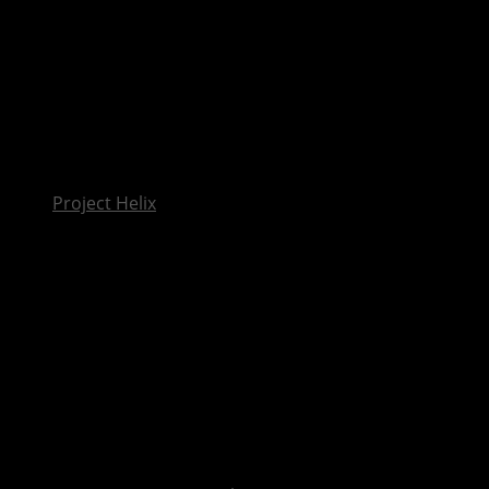
InsideXbox.de
Project Helix