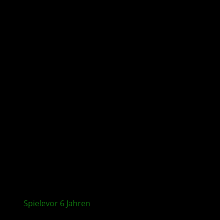
All posts tagged "Headset"
Spiele
vor 6 Jahren