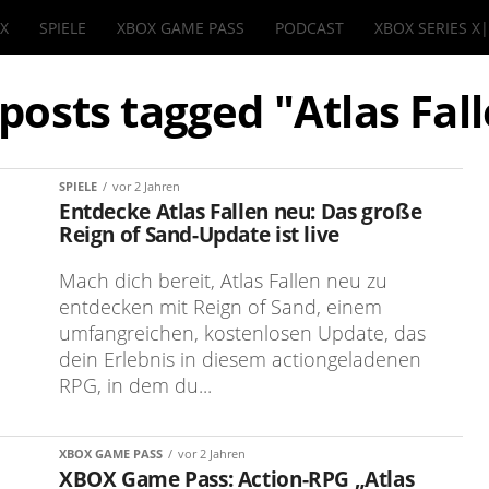
IX
SPIELE
XBOX GAME PASS
PODCAST
XBOX SERIES X
 posts tagged "Atlas Fal
SPIELE
vor 2 Jahren
Entdecke Atlas Fallen neu: Das große
Reign of Sand-Update ist live
Mach dich bereit, Atlas Fallen neu zu
entdecken mit Reign of Sand, einem
umfangreichen, kostenlosen Update, das
dein Erlebnis in diesem actiongeladenen
RPG, in dem du...
XBOX GAME PASS
vor 2 Jahren
XBOX Game Pass: Action-RPG „Atlas