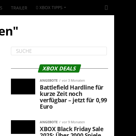
XBOX TIPPS
|S
TRAILER
len"
XBOX DEALS
ANGEBOTE
vor 3 Monaten
Battlefield Hardline für
kurze Zeit noch
verfügbar – jetzt für 0,99
Euro
ANGEBOTE
vor 9 Monaten
XBOX Black Friday Sale
2025: Über 2000 Spiele