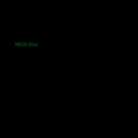
XBOX
Disc
Spiele sollen auch offline funktionieren