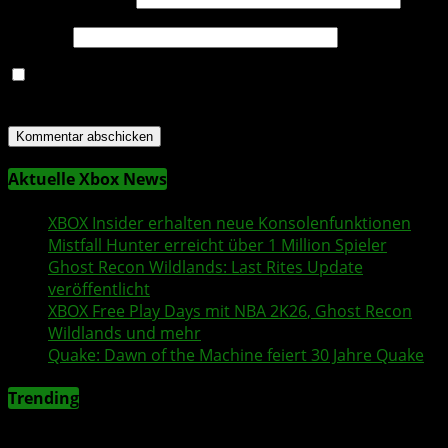
Website
Name, E-Mail-Adresse und Website in diesem Browser
für meinen nächsten Kommentar speichern.
Aktuelle Xbox News
XBOX Insider
erhalten neue Konsolenfunktionen
Mistfall Hunter
erreicht über 1 Million Spieler
Ghost Recon Wildlands
: Last Rites Update
veröffentlicht
XBOX
Free Play Days
mit
NBA 2K26
,
Ghost Recon
Wildlands
und mehr
Quake
:
Dawn of the Machine
feiert 30 Jahre
Quake
Trending