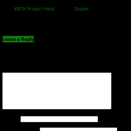
XBOX
Project Helix
: Warum
Steam
zum Problem
werden könnte
Kommentieren
Leave a Reply
Deine E-Mail-Adresse wird nicht veröffentlicht.
Erforderliche Felder sind mit
*
markiert
Kommentar
*
Name
*
E-Mail-Adresse
*