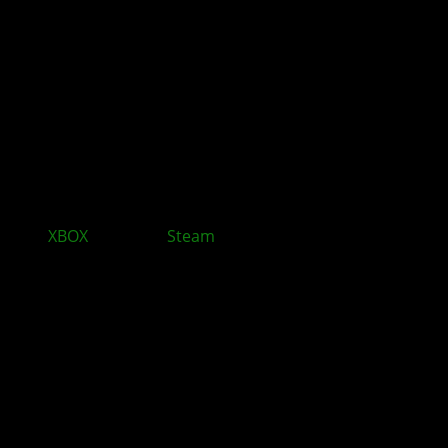
XBOX
bleibt auf
Steam
und baut sein PC Geschäft
aus