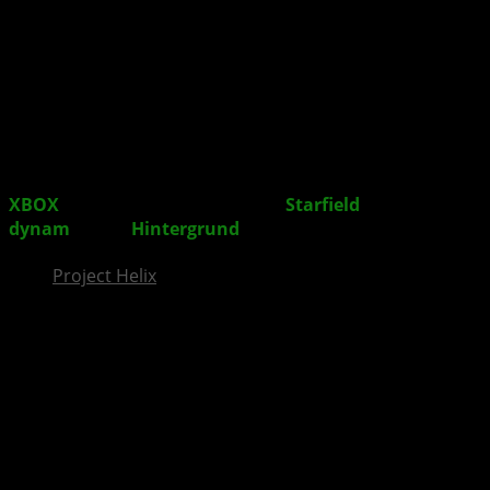
InsideXbox.de
XBOX
veröffentlicht ikonisches
Starfield
-Artwork als
dynam
ischen
Hintergrund
Project Helix