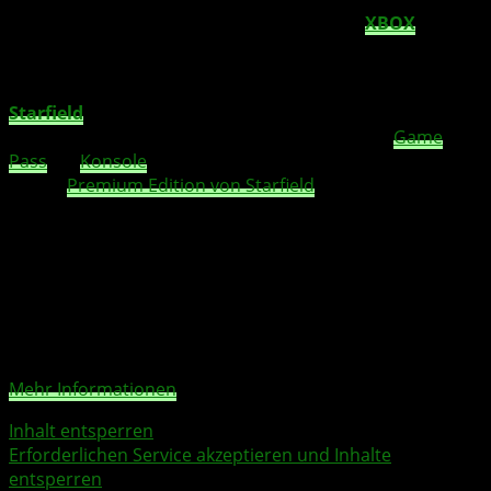
dynam
ischen
Hintergrund
s gibt euch das
XBOX
-Team
eine Möglichkeit, eure Unterstützung für das Spiel zu
zeigen und euch auf seine Veröffentlichung zu freuen.
Starfield
erscheint am 6. September für
XBOX
Series
X|S und PC. Zudem wird es direkt am Tag 1 im
Game
Pass
für
Konsole
und PC verfügbar sein. Habt Ihr euch
für die
Premium Edition von Starfield
entschieden, dürft
Ihr euch bereits ab kommenden Freitag, 1. September,
um 2 Uhr, in das neue Bethesda-Abenteuer stürzen.
Sie sehen gerade einen Platzhalterinhalt von
X
. Um auf
den eigentlichen Inhalt zuzugreifen, klicken Sie auf die
Schaltfläche unten. Bitte beachten Sie, dass dabei Daten
an Drittanbieter weitergegeben werden.
Mehr Informationen
Inhalt entsperren
Erforderlichen Service akzeptieren und Inhalte
entsperren