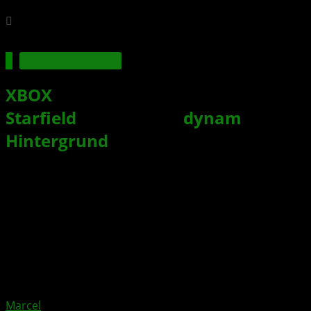
Xbox Series X|S
XBOX
veröffentlicht ikonisches
Starfield
-Artwork als
dynam
ischen
Hintergrund
Xbox News von
vor 3 Jahren
am
30. August 2023
von
Marcel